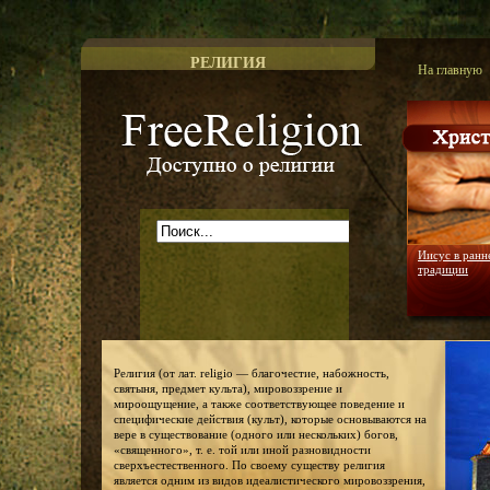
РЕЛИГИЯ
На главную
Доступно о религии
Иисус в ранн
традиции
Религия (от лат. religio — благочестие, набожность,
святыня, предмет культа), мировоззрение и
мироощущение, а также соответствующее поведение и
специфические действия (культ), которые основываются на
вере в существование (одного или нескольких) богов,
«священного», т. е. той или иной разновидности
сверхъестественного. По своему существу религия
является одним из видов идеалистического мировоззрения,