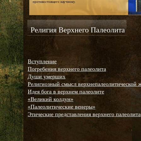
противостоящего научному.
Религия Верхнего Палеолита
Вступление
Погребения верхнего палеолита
Души умерших
Религиозный смысл верхнепалеолитической 
Идея бога в верхнем палеолите
«Великий колдун»
«Палеолитические венеры»
Этические представления верхнего палеолита