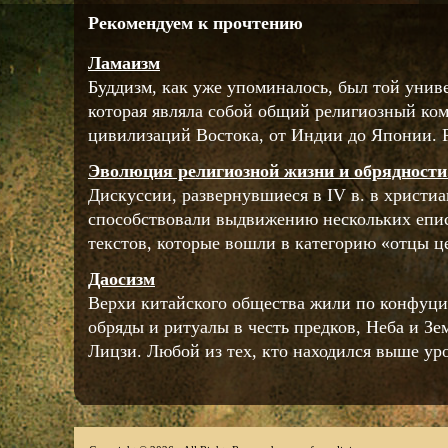
Рекомендуем к прочтению
Ламаизм
Буддизм, как уже упоминалось, был той унив
которая являла собой общий религиозный ко
цивилизаций Востока, от Индии до Японии. Р
Эволюция религиозной жизни и обрядности
Дискуссии, развернувшиеся в IV в. в христиа
способствовали выдвижению нескольких епис
текстов, которые вошли в категорию «отцы це
Даосизм
Верхи китайского общества жили по конфуц
обряды и ритуалы в честь предков, Неба и Зе
Лицзи. Любой из тех, кто находился выше уро 