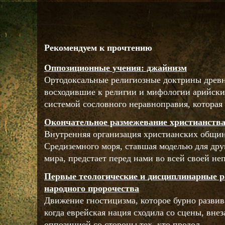
Рекомендуем к прочтению
Оппозиционные учения: джайнизм
Ортодоксальные религиозные доктрины древн
восходившие к религии и мифологии арийских
системой сословного неравноправия, которая 
Окончательное размежевание христианства 
Внутренняя организация христианских общин
Средиземного моря, ставшая моделью для дру
мира, предстает перед нами во всей своей непо
Первые теологические и дисциплинарные р
народного пророчества
Движение гностицизма, которое бурно развив
когда еврейская нация сходила со сцены, вне
оппозицией со стороны тех, кто продол ...