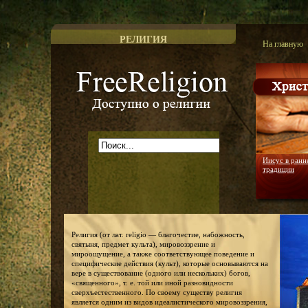
РЕЛИГИЯ
На главную
Доступно о религии
Иисус в ранн
традиции
Религия (от лат. religio — благочестие, набожность,
святыня, предмет культа), мировоззрение и
мироощущение, а также соответствующее поведение и
специфические действия (культ), которые основываются на
вере в существование (одного или нескольких) богов,
«священного», т. е. той или иной разновидности
сверхъестественного. По своему существу религия
является одним из видов идеалистического мировоззрения,