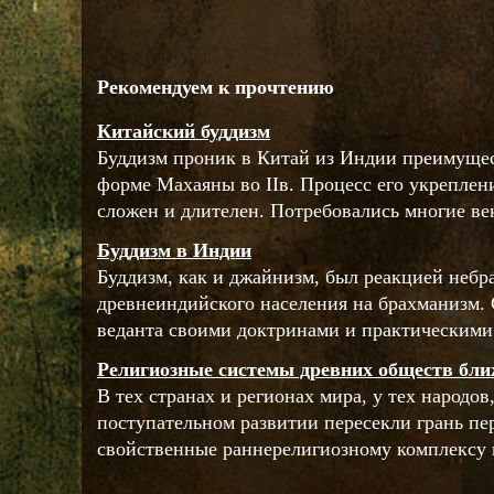
Рекомендуем к прочтению
Китайский буддизм
Буддизм проник в Китай из Индии преимущес
форме Махаяны во IIв. Процесс его укреплен
сложен и длителен. Потребовались многие век
Буддизм в Индии
Буддизм, как и джайнизм, был реакцией небр
древнеиндийского населения на брахманизм. 
веданта своими доктринами и практическими 
Религиозные системы древних обществ бли
В тех странах и регионах мира, у тех народов
поступательном развитии пересекли грань п
свойственные раннерелигиозному комплексу в