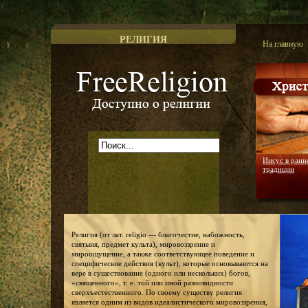
РЕЛИГИЯ
На главную
Доступно о религии
Иисус в ранн
традиции
Религия (от лат. religio — благочестие, набожность,
святыня, предмет культа), мировоззрение и
мироощущение, а также соответствующее поведение и
специфические действия (культ), которые основываются на
вере в существование (одного или нескольких) богов,
«священного», т. е. той или иной разновидности
сверхъестественного. По своему существу религия
является одним из видов идеалистического мировоззрения,