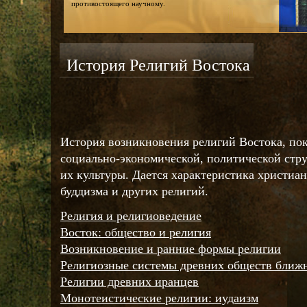
противостоящего научному.
История Религий Востока
История возникновения религий Востока, пок
социально-экономической, политической стр
их культуры. Дается характеристика христиан
буддизма и других религий.
Религия и религиоведение
Восток: общество и религия
Возникновение и ранние формы религии
Религиозные системы древних обществ ближн
Религии древних иранцев
Монотеистические религии: иудаизм