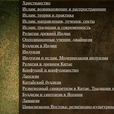
Христианство
Ислам: возникновение и распространение
Ислам: теория и практика
Ислам: направления, течения, секты
Ислам: традиции и современность
Религии древней Индии
Оппозиционные учения: джайнизм
Буддизм в Индии
Индуизм
Индуизм и ислам. Модернизация индуизма
Религия в древнем Китае
Конфуций и конфуцианство
Даосизм
Китайский буддизм
Религиозный синкретизм в Китае. Традиции 
Буддизм и синтоизм в Японии
Ламаизм
Цивилизации Востока: религиозно-культурны