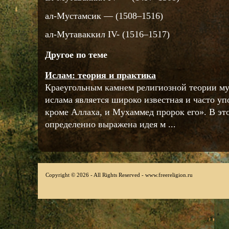
ал-Мустамсик — (1508–1516)
ал-Мутаваккил IV- (1516–1517)
Другое по теме
Ислам: теория и практика
Краеугольным камнем религиозной теории му
ислама является широко известная и часто уп
кроме Аллаха, и Мухаммед пророк его». В эт
определенно выражена идея м ...
Copyright © 2026 - All Rights Reserved - www.freereligion.ru