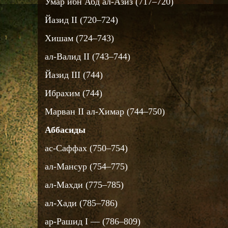
Умар ибн Абд ал-Азиз (717–720)
Йазид II (720–724)
Хишам (724–743)
ал-Валид II (743–744)
Йазид III (744)
Ибрахим (744)
Марван II ал-Химар (744–750)
Аббасиды
ас-Саффах (750–754)
ал-Мансур (754–775)
ал-Махди (775–785)
ал-Хади (785–786)
ар-Рашид I — (786–809)