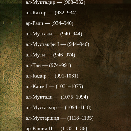
ал-Муктадир — (908–932)
ал-Кахир — (932–934)
ар-Ради — (934–940)
ал-Мутгаки — (940–944)
ал-Мустакфи I — (944–946)
ал-Мути — (946–974)
ал-Таи — (974–991)
ал-Кадир — (991-1031)
ал-Каим I — (1031–1075)
ал-Муктади — (1075–1094)
ал-Мусгазхир — (1094–1118)
ал-Мустаршид — (1118–1135)
ар-Рашид II — (1135–1136)