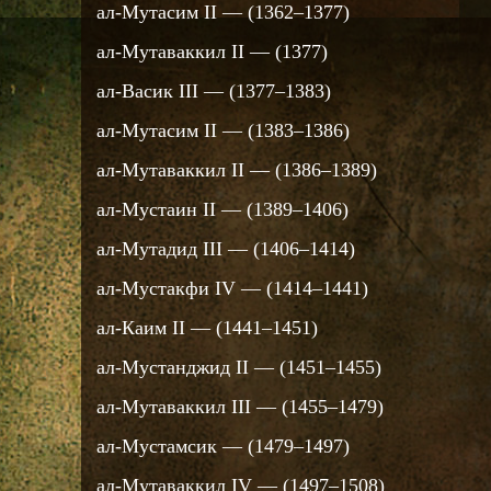
ал-Мутасим II — (1362–1377)
ал-Мутаваккил II — (1377)
ал-Васик III — (1377–1383)
ал-Мутасим II — (1383–1386)
ал-Мутаваккил II — (1386–1389)
ал-Мустаин II — (1389–1406)
ал-Мутадид III — (1406–1414)
ал-Мустакфи IV — (1414–1441)
ал-Каим II — (1441–1451)
ал-Мустанджид II — (1451–1455)
ал-Мутаваккил III — (1455–1479)
ал-Мустамсик — (1479–1497)
ал-Мутаваккил IV — (1497–1508)