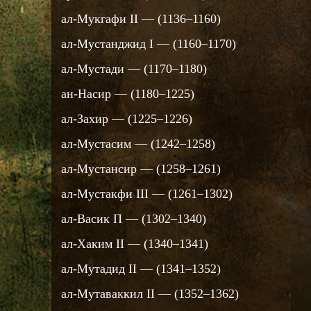
ал-Мукгафи II — (1136–1160)
ал-Мустанджид I — (1160–1170)
ал-Мустади — (1170–1180)
ан-Насир — (1180–1225)
ал-Захир — (1225–1226)
ал-Мустасим — (1242–1258)
ал-Мустансир — (1258–1261)
ал-Мустакфи III — (1261–1302)
ал-Васик П — (1302–1340)
ал-Хаким II — (1340–1341)
ал-Мутадид II — (1341–1352)
ал-Мутаваккил II — (1352–1362)