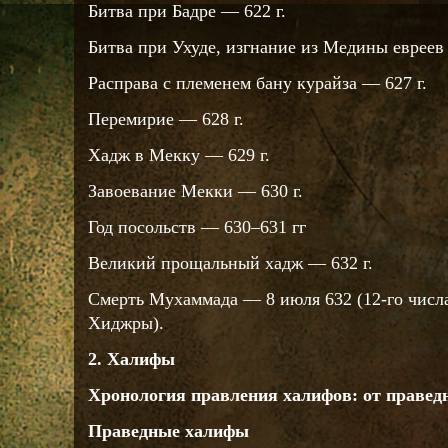
Битва при Бадре — 622 г.
Битва при Ухуде, изгнание из Медины евреев 
Расправа с племенем бану курайза — 627 г.
Перемирие — 628 г.
Хадж в Мекку — 629 г.
Завоевание Мекки — 630 г.
Год посольств — 630–631 гг
Великий прощальный хадж — 632 г.
Смерть Мухаммада — 8 июля 632 (12-го числа 
Хиджры).
2. Халифы
Хронология правления халифов: от правед
Праведные халифы