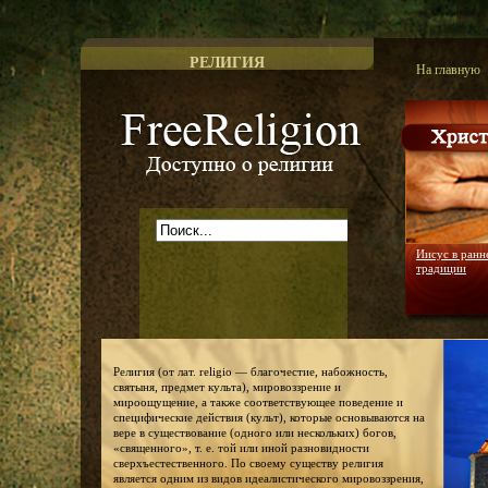
РЕЛИГИЯ
На главную
Доступно о религии
Иисус в ранн
традиции
Религия (от лат. religio — благочестие, набожность,
святыня, предмет культа), мировоззрение и
мироощущение, а также соответствующее поведение и
специфические действия (культ), которые основываются на
вере в существование (одного или нескольких) богов,
«священного», т. е. той или иной разновидности
сверхъестественного. По своему существу религия
является одним из видов идеалистического мировоззрения,