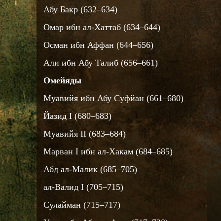
Абу Бакр (632–634)
Омар ибн ал-Хаттаб (634–644)
Осман ибн Аффан (644–656)
Али ибн Абу Талиб (656–661)
Омейяды
Муавийя ибн Абу Суфйан (661–680)
Йазид I (680–683)
Муавийя II (683–684)
Марван I ибн ал-Хакам (684–685)
Абд ал-Малик (685–705)
ал-Валид I (705–715)
Сулайман (715–717)