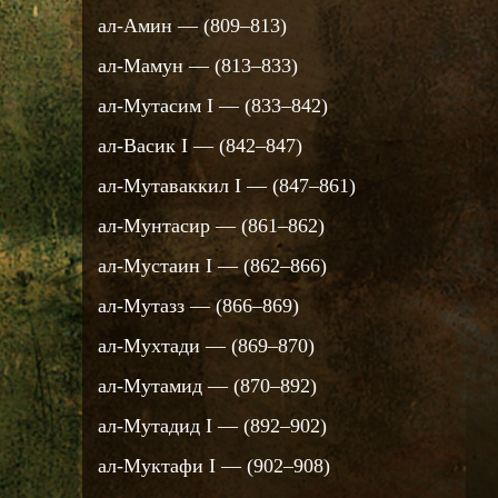
ал-Амин — (809–813)
ал-Мамун — (813–833)
ал-Мутасим I — (833–842)
ал-Васик I — (842–847)
ал-Мутаваккил I — (847–861)
ал-Мунтасир — (861–862)
ал-Мустаин I — (862–866)
ал-Мутазз — (866–869)
ал-Мухтади — (869–870)
ал-Мутамид — (870–892)
ал-Мутадид I — (892–902)
ал-Муктафи I — (902–908)