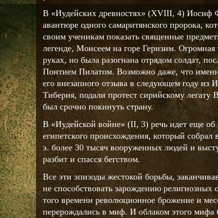
В «Иудейских древностях» (XVIII, 4) Иосиф 
авантюре одного самаритянского пророка, кото
своим ученикам показать священные предметы
легенде, Моисеем на горе Геризим. Огромная 
руках, но была разогнана отрядом солдат, по
Понтием Пилатом. Возможно даже, что именн
его внезапного отзыва в следующем году из И
Тиберия, подали протест сирийскому легату 
был срочно покинуть страну.
В «Иудейской войне» (II, 3) речь идет еще об
египетского происхождения, который собрал в
э. более 30 тысяч вооруженных людей и выст
разбит и спасся бегством.
Все эти эпизоды жестокой борьбы, заканчива
не способствовать зарождению религиозных о
того времени революционное брожение и ме
перерождались в миф. И облаком этого мифа 