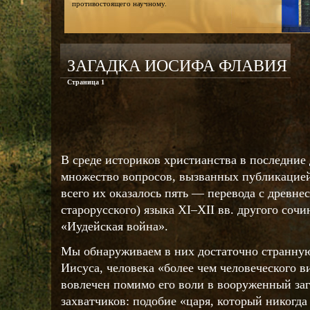
противостоящего научному.
ЗАГАДКА ИОСИФА ФЛАВИЯ
Страница 1
В среде историков христианства в последние
множество вопросов, вызванных публикацие
всего их оказалось пять — перевода с древне
старорусского) языка XI–XII вв. другого со
«Иудейская война».
Мы обнаруживаем в них достаточно странну
Иисуса, человека «более чем человеческого в
вовлечен помимо его воли в вооруженный за
захватчиков: подобие «царя, который никогда