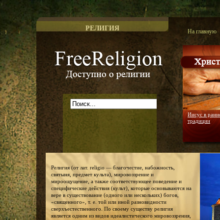
РЕЛИГИЯ
На главную
Доступно о религии
Иисус в ранн
традиции
Религия (от лат. religio — благочестие, набожность,
святыня, предмет культа), мировоззрение и
мироощущение, а также соответствующее поведение и
специфические действия (культ), которые основываются на
вере в существование (одного или нескольких) богов,
«священного», т. е. той или иной разновидности
сверхъестественного. По своему существу религия
является одним из видов идеалистического мировоззрения,