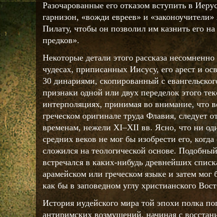
Разочарованные его отказом вступить в Иеру
гарнизон, «вожди евреев» и «законоучители» 
Пилату, чтобы он позволил им казнить его на
предков».
Некоторые детали этого рассказа несомненно
чудесах, приписанных Иисусу, его арест и ос
30 динариями, скопированный с евангельског
признаки одной или двух переделок этого текс
интерполяциях, принимая во внимание, что ве
греческом оригинале труда Флавия, следует о
временам, нежели XI–XII вв. Ясно, что ни о
средних веков не мог бы изобрести его, когд
сложился на теологической основе. Подобный
встречался в каких-нибудь древнейших списк
арамейском или греческом языке и затем мог 
как бы в заповедном углу христианского Вост
История иудейского мира той эпохи полка по
антиримских возмущений, начиная с восстан