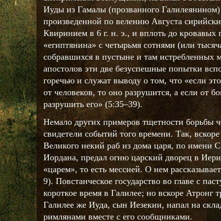
Иуды из Гамалы (прозванного Галилеянином)
произведенной по велению Августа сирийск
Квиринием в 6 г. н. э., и вплоть до кровавы
«египтянина» с четырьмя сотнями (или тысяч
собравшихся в пустыне и там истребленных м
апостолов эти две безуспешные попытки всп
горечью и служат выводу о том, что «если эт
от человеков, то оно разрушится, а если от бо
разрушить его» (5:35–39).
Немало других примеров тщетности борьбы ч
свидетели событий того времени. Так, вскоре
Великого некий раб из дома царя, по имени 
Иордана, предал огню царский дворец в Иери
«царем», то есть мессией. О нем рассказывае
9). Повстанческое государство во главе с па
короткое время в Галилее; но вскоре Атронг т
Галилее же Иуда, сын Иезекии, напал на скла
римлянами вместе с его сообщниками.