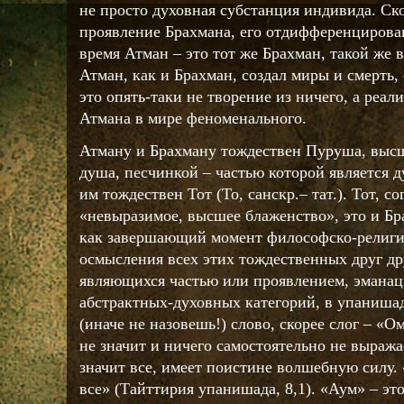
не просто духовная субстанция индивида. Ско
проявление Брахмана, его отдифференцирован
время Атман – это тот же Брахман, такой же
Атман, как и Брахман, создал миры и смерть,
это опять-таки не творение из ничего, а реа
Атмана в мире феноменального.
Атману и Брахману тождествен Пуруша, высш
душа, песчинкой – частью которой является 
им тождествен Тот (То, санскр.– тат.). Тот, с
«невыразимое, высшее блаженство», это и Бр
как завершающий момент философско-религи
осмысления всех этих тождественных друг дру
являющихся частью или проявлением, эманац
абстрактных-духовных категорий, в упаниша
(иначе не назовешь!) слово, скорее слог – «О
не значит и ничего самостоятельно не выража
значит все, имеет поистине волшебную силу. 
все» (Тайттирия упанишада, 8,1). «Аум» – э