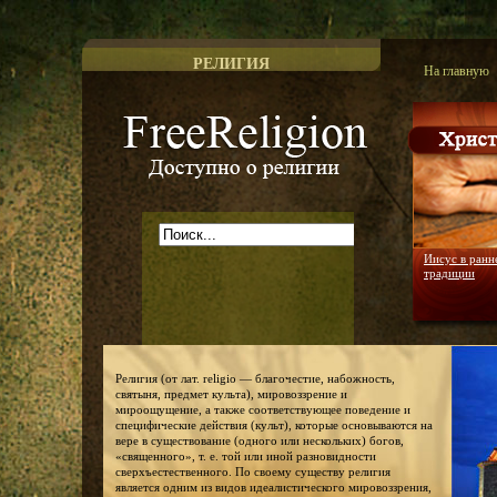
РЕЛИГИЯ
На главную
Доступно о религии
Иисус в ранн
традиции
Религия (от лат. religio — благочестие, набожность,
святыня, предмет культа), мировоззрение и
мироощущение, а также соответствующее поведение и
специфические действия (культ), которые основываются на
вере в существование (одного или нескольких) богов,
«священного», т. е. той или иной разновидности
сверхъестественного. По своему существу религия
является одним из видов идеалистического мировоззрения,