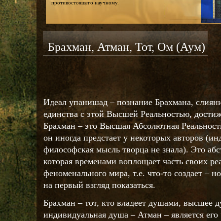
противостоящего научному.
Брахман, Атман, Тот, Ом (Аум)
Идеал упанишад – познание Брахмана, слиян
единства с этой Высшей Реальностью, достиж
Брахман – это Высшая Абсолютная Реальность
он иногда предстает у некоторых авторов (ин
философская мысль творца не знала). Это абс
которая временами воплощает часть своих ре
феноменального мира, т.е. что-то создает – но
на первый взгляд показаться.
Брахман – тот, кто владеет душами, высшее 
индивидуальная душа – Атман – является его 