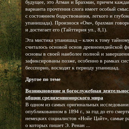
будущее, это Атман и Брахман, причем каждая
варианта прочтения слога имеет особый смыс
с состоянием бодрствования, легкого и глубо
упанишада). Произнося «Ом», брахман говори
и достигает его (Тайттирия уп., 8,1).
Эта мистика упанишад – ключ к тому тайному
считалось основой основ древнеиндийской ф
основы в своей наиболее полной и завершен
зафиксированы позже, особенно в рамках сис
бесспорно, восходят к периоду упанишад.
Другое по теме
Возникновение и богослужебная деятельно
общин средиземноморского мира
В одном из самых оригинальных исследовани
опубликованном в 1894 г., за год до его смер
немецких социалистов «Нойе Цайт», самые р
о которых пишет Э. Ренан ...