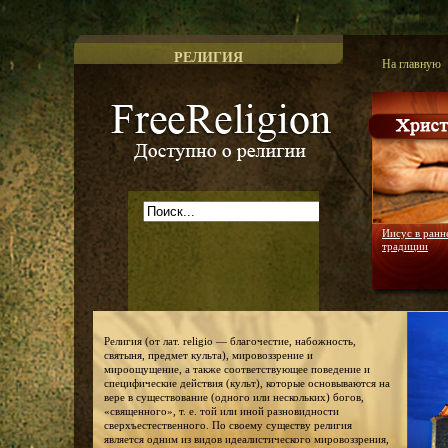
РЕЛИГИЯ
На главную
Доступно о религии
Иисус в ранн
традиции
Религия (от лат. religio — благочестие, набожность,
святыня, предмет культа), мировоззрение и
мироощущение, а также соответствующее поведение и
специфические действия (культ), которые основываются на
вере в существование (одного или нескольких) богов,
«священного», т. е. той или иной разновидности
сверхъестественного. По своему существу религия
является одним из видов идеалистического мировоззрения,