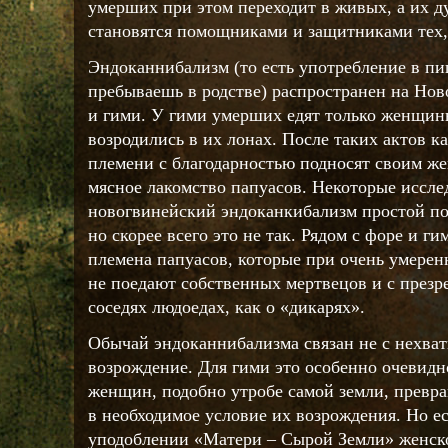
умерших при этом переходит в живых, а их д
становятся помощниками и защитниками тех, 
Эндоканнибализм (то есть употребление в п
пребываешь в родстве) распространен на Но
и гими. У гими умерших едят только женщин
возродились в их лонах. После таких актов 
племени с благодарностью подносят своим ж
мясное лакомство папуасов. Некоторые иссле
новогвинейский эндоканкибализм простой по
но скорее всего это не так. Рядом с форе и г
племена папуасов, которые при очень умерен
не поедают собственных мертвецов и с презр
соседях людоедах, как о «дикарях».
Обычай эндоканнибализма связан не с нехват
возрождение. Для гими это особенно очевидн
женщин, подобно утробе самой земли, превр
в необходимое условие их возрождения. Но е
уподоблении «Матери – Сырой Земли» женско