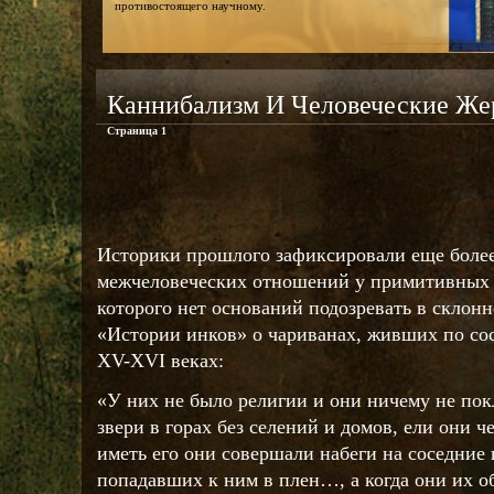
противостоящего научному.
Каннибализм И Человеческие Ж
Страница 1
Историки прошлого зафиксировали еще боле
межчеловеческих отношений у примитивных п
которого нет оснований подозревать в склонн
«Истории инков» о чариванах, живших по со
XV-XVI веках:
«У них не было религии и они ничему не по
звери в горах без селений и домов, ели они ч
иметь его они совершали набеги на соседние
попадавших к ним в плен…, а когда они их о