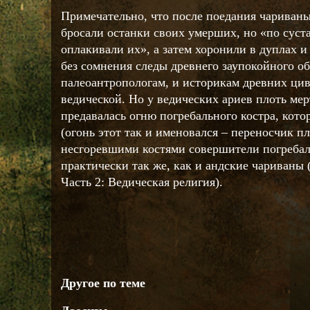
Примечательно, что после поедания чариваны,
бросали останки своих умерших, но «по суст
оплакивали их», а затем хоронили в дуплах и 
без сомнения следы древнего заупокойного об
палеоантропологам, и историкам древних ци
ведической. Но у ведических ариев плоть мер
предавалась огню погребального костра, кото
(огонь этот так и именовался – переносчик пло
несгоревшими костями совершители погребал
практически так же, как и андские чариваны
Часть 2: Ведическая религия).
Другое по теме