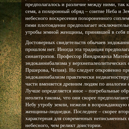
предполагалось и различие между ними, так 
семя, а похоронный обряд – соитие Неба и Зе
небесного воскресения похороненного соплем
гими плотоядение предполагает исключитель
утробы земной женщины, принявшей в себя п
Достоверных свидетельств обычаев эндоканн
прошлом нет. Иногда эта традиция предполаг
синантропов. Профессор Йиндрижиха Матейк
эндоканнибализма у верхнепалеолитических 
Пршерова, Чехия). Но следует откровенно пр
эндоканнибализм практически недиагностиру
части вменяется древним людям по аналогии
Лучше определяется иное – погребальные обр
неолита таковы, что они скорее предполагаю
Небу утробу земли, нежели в возрождающую 
женщины-людоедки. Последнее – скорее втор
характерная для современных неписьменных 
небесного, чем реликт доистории.