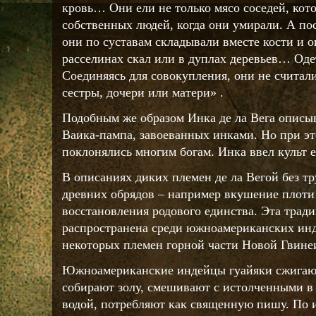
кровь… Они ели не только мясо соседей, кото
собственных людей, когда они умирали. А посл
они по суставам складывали вместе кости и 
расселинах скал или в дуплах деревьев… О
Соединяясь для совокупления, они не считали
сестры, дочери или матери» .
Подобным же образом Инка де ла Вега описы
Ваика-пампа, завоеванных инками. Но при эт
поклонялись многим богам. Инка ввел культ 
В описаниях диких племен де ла Вегой без т
древних обрядов – например вкушение плоти
восстановления родового единства. Эта трад
распространена среди южноамериканских инде
некоторых племен горной части Новой Гвине
Южноамериканские индейцы гуайяки сжигаю
собирают золу, смешивают с истолченными в 
водой, потребляют как священную пишу. По 