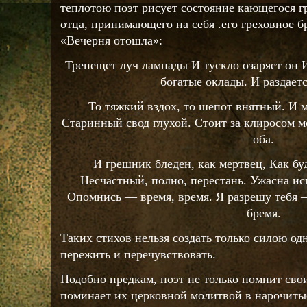
теплотою поэт рисует состояние кающегося г
отца, принимающего на себя .его греховное 
«Вечерня отошла»:
Трепещет луч лампады И тускло озаряет он 
богатые оклады. И раздает
То тяжкий вздох, то шепот внятный. И 
Старинный свод глухой. Стоит за клиросом 
оба.
И грешник бледен, как мертвец, Как бу
Несчастный, полно, перестань. Ужасна ис
Опомнись — время, время. Я разрешу тебя 
бремя.
Таких стихов нельзя создать только силою од
пережить и перечувствовать.
Подобно предкам, поэт не только помнит сво
поминает их церковной молитвой в нарочитые