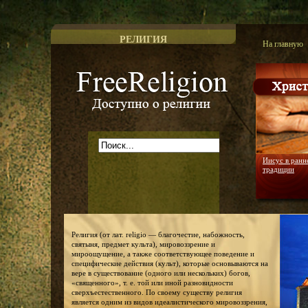
РЕЛИГИЯ
На главную
Доступно о религии
Иисус в ранн
традиции
Религия (от лат. religio — благочестие, набожность,
святыня, предмет культа), мировоззрение и
мироощущение, а также соответствующее поведение и
специфические действия (культ), которые основываются на
вере в существование (одного или нескольких) богов,
«священного», т. е. той или иной разновидности
сверхъестественного. По своему существу религия
является одним из видов идеалистического мировоззрения,