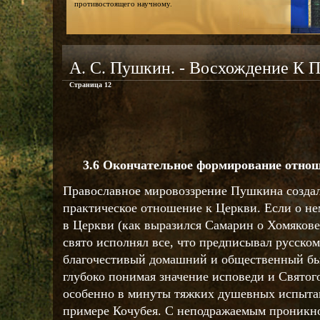
противостоящего научному.
А. С. Пушкин. - Восхождение К 
Страница 12
3.6 Окончательное формирование отнош
Православное мировоззрение Пушкина создал
практическое отношение к Церкви. Если о нем
в Церкви (как выразился Самарин о Хомякове),
свято исполнял все, что предписывал русско
благочестивый домашний и общественный бы
глубоко понимая значение исповеди и Святог
особенно в минуты тяжких душевных испыта
примере Кочубея. С неподражаемым проникн