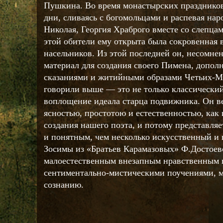
Пушкина. Во время монастырских праздников
дни, сливаясь с богомольцами и распевая нар
Николая, Георгия Храброго вместе со слепцам
этой обители ему открыта была сокровенная 
насельников. Из этой последней он, несомне
материал для создания своего Пимена, допол
сказаниями и житийными образами Четьих-М
говорили выше — это не только классический
воплощение идеала старца подвижника. Он в
ясностью, простотою и естественностью, как 
создания нашего поэта, и потому представляе
и понятным, чем несколько искусственный и
Зосимы из «Братьев Карамазовых» Ф.Достоевс
малоестественным внезапным нравственным 
сентиментально-мистическими поучениями, 
сознанию.