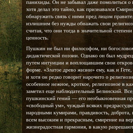
панихиды. Он не забывал даже помолиться о
хотя делал это тайно, как признавался Смирно
обнаружить связь с ними пред лицом правител
излишним без нужды обнажать свои религиоз
считая, что они тогда в значительной степе
ценность.
Пушкин не был ни философом, ни богослово
дидактической поэзии. Однако он был мудре
путем интуиции и воплощавшим свои открове
форме. «Златое древо жизни» ему, как и Гете
и хотя он редко говорит нарочито о религиоз
особенное нежное, кроткое, религиозное в ка
заметил еще наблюдательный Белинский. Все,
пушкинский гений — его необыкновенная прос
«свободный ум», чуждый всяких предрассудк
народными кумирами, правдивость, доброта, 
всем высоким и прекрасным, смирение на ве
жизнерадостная гармония, в какую разрешают