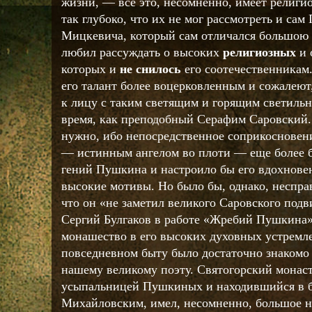
жизни, — все это, несомненно, имеет религио
так глубоко, что их не мог рассмотреть и са
Мицкевича, который сам отличался большою
любил рассуждать о высоких
религиозных
и 
которых и
не снилось
его соотечественникам
его талант более воцерковленным и сожалеют,
к лицу с таким светящим и горящим светильн
время, как преподобный Серафим Саровский. 
нужно, ибо непосредственное соприкосновен
— истинным ангелом во плоти — еще более 
гений Пушкина и настроило бы его вдохнове
высокие мотивы. Но было бы, однако, несправ
что он «не заметил великого Саровского подви
Сергий Булгаков в работе «Жребий Пушкина»
монашество в его высоких духовных устремл
повседневном быту было достаточно знакомо 
нашему великому поэту. Святогорский монас
усыпальницей Пушкиных и находившийся в б
Михайловским, имел, несомненно, большое н