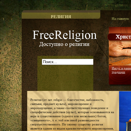
РЕЛИГИЯ
На главную
Доступно о религии
Иисус в ранн
традиции
Религия (от лат. religio — благочестие, набожность,
святыня, предмет культа), мировоззрение и
мироощущение, а также соответствующее поведение и
специфические действия (культ), которые основываются на
вере в существование (одного или нескольких) богов,
«священного», т. е. той или иной разновидности
сверхъестественного. По своему существу религия
является одним из видов идеалистического мировоззрения,