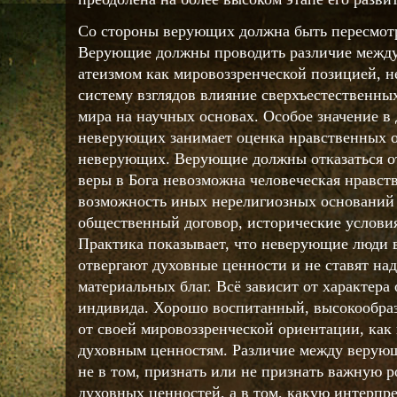
Со стороны верующих должна быть пересмотр
Верующие должны проводить различие между
атеизмом как мировоззренческой позицией, 
систему взглядов влияние сверхъестественны
мира на научных основах. Особое значение в
неверующих занимает оценка нравственных о
неверующих. Верующие должны отказаться от
веры в Бога невозможна человеческая нравст
возможность иных нерелигиозных оснований 
общественный договор, исторические условия,
Практика показывает, что неверующие люди 
отвергают духовные ценности и не ставят на
материальных благ. Всё зависит от характера
индивида. Хорошо воспитанный, высокообра
от своей мировоззренческой ориентации, как 
духовным ценностям. Различие между верую
не в том, признать или не признать важную р
духовных ценностей, а в том, какую интерпр