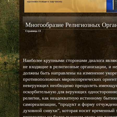
противостоящего научному.
Многообразие Религиозных Орга
Страница 13
Наиболее крупными сторонами диалога явля
не входящие в религиозные организации, и 
должны быть направлены на изменение укоре
противоположных мировоззренческих ориент
неверующих необходимо преодолеть имеющую
оскорбительную для верующих односторонню
религии, как неадекватную истинному бытию
самореализации, “продукт и форму отчуждени
духовной сивухи”, которая носит временный 
преодолена на более высоком этапе его разви