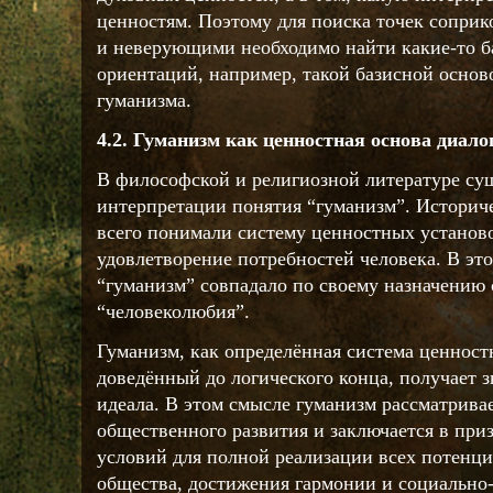
ценностям. Поэтому для поиска точек сопр
и неверующими необходимо найти какие-то 
ориентаций, например, такой базисной основ
гуманизма.
4.2. Гуманизм как ценностная основа диал
В философской и религиозной литературе су
интерпретации понятия “гуманизм”. Историч
всего понимали систему ценностных установ
удовлетворение потребностей человека. В эт
“гуманизм” совпадало по своему назначению 
“человеколюбия”.
Гуманизм, как определённая система ценност
доведённый до логического конца, получает 
идеала. В этом смысле гуманизм рассматрива
общественного развития и заключается в при
условий для полной реализации всех потенци
общества, достижения гармонии и социально