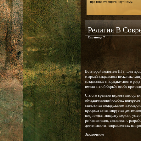
противостоящего научному.
Религия В Сов
Страница 7
Во второй половине III в. шел про
епархий выделилось несколько мит
создавались в порядке своего рода
имели в этой борьбе особо прочные 
С этого времени церковь как орган
обладательницей особых интересо
становится поддержание и воспроиз
процесса активизируется деятельн
подчинения аппарату церкви, усил
регламентация, связанная с разра
деятельности, направленных на проп
Заключение