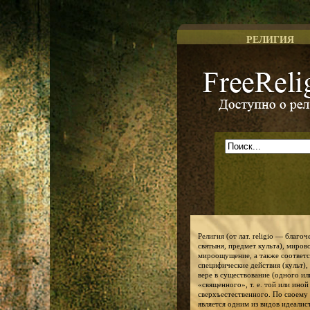
РЕЛИГИЯ
Доступно о религии
Религия (от лат. religio — благо
святыня, предмет культа), миров
мироощущение, а также соответ
специфические действия (культ),
вере в существование (одного ил
«священного», т. е. той или ино
сверхъестественного. По своему
является одним из видов идеалис