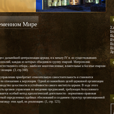
ременном Мире
У 
Бу
Ис
Иу
Ис
Ис
Др
цесс дальнейшей централизации церкви, и к началу IV в. из существовавших
рополий, каждая из которых объединяла группу епархий. Митрополии
 естественного отбора - наиболее многочисленные, влиятельные и богатые епархии
позиции. (3, стр.160).
 управления приобретает относительную самостоятельность и становится
в по отношению к верующим. Одной из важнейших целей церковной организации
водство целостности и устойчивости самого института церкви. В ходе этого
ость органов управления по введению предписаний, требующих безусловного
ивается особый метод идеологический деятельности - нормативно-правовая
боткой определенных идейных обоснований и созданием структур организационной
аганду этих идей, их реализацию. (1, стр. 121).