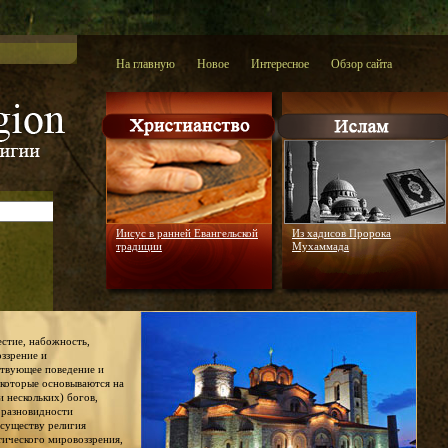
На главную
Новое
Интересное
Обзор сайта
Иисус в ранней Евангельской
Из хадисов Пророка
традиции
Мухаммада
честие, набожность,
оззрение и
ствующее поведение и
 которые основываются на
и нескольких) богов,
й разновидности
 существу религия
тического мировоззрения,