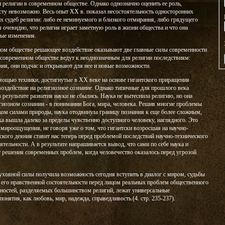
религии в современном обществе. Однако однозначно оценить ее роль,
ту невозможно. Весь опыт ХХ в. показал несостоятельность односторонних
х судеб религии: либо ее неминуемого и близкого отмирания, либо грядущего
очевидно, что религия играет заметную роль в жизни общества и что она
мые изменения.
ном обществе решающее воздействие оказывают две главные силы современности
в современном обществе ведут к неоднозначным для религии последствиям:
ия, они подчас и открывают для нее и новые возможности.
мощью техники, достигнутые в ХХ веке на основе гигантского приращения
воздействие на религиозное сознание. Однако типичные для прошлого века
 результате развития науки не сбылись. Наука не вытеснила религию, но она
гиозном сознании - в понимании Бога, мира, человека. Решив многие проблемы
ком силами природы, наука отодвинула границу познания к еще более сложным,
ка вышла далеко за пределы чувственно доступного человеку, наглядного. Это
 мироощущения, не говоря уже о том, что гигантски возросшая на научно-
кого деяния ставит нас теперь перед проблемой последствий научно-технического
ятельности. А в результате напрашивается вывод, что сами по себе наука и
ют решения современных проблем, когда человечество оказалось перед угрозой
духовной силы получила возможность сегодня вступить в диалог с миром, судьбы
 его нравственной состоятельности перед лицом реальных проблем общественного
нностей, разделяемых большинством религий, лежат универсальные
онятия, как любовь, мир, надежда, справедливость.(4. стр. 235-237).