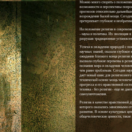
Можно много спорить о положении 
возможности и перспективы попрос
прогнозов относительно дальнейши
возрождения былой мощи. Сегодня 
претерпевает глубокие и необрати
На положение религии в современ
- наука и политика. Их эволюция 
разрушая традиционные установлен
Успехи в овладении природой с по
научных знаний, оказали глубокое 
ожидания близкого конца религии в
вызвала глубокие перемены в рели
познания мира и овладения челове
чем ранее проблемам. Сегодня нау
дает новый шанс для религиозного
технической основе мощь человечес
прогресса и его нравственной состо
техника - без религии - еще не да
самоуничтожения.
Религия в качестве нравственной 
которого оказались зависимыми от
развития. В основе культурных це
общечеловеческие ценности, такие п