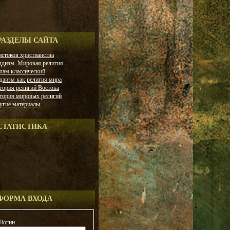
РАЗДЕЛЫ САЙТА
истоков христианства
ддизм. Мировая религия
лам классический
даизм как религия мира
тория религий Востока
тория мировых религий
угие материалы
СТАТИСТИКА
ФОРМА ВХОДА
Логин