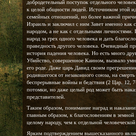
добродетельный поступок отдельного человек
к целой общности людей. Источником этой и
семейных отношений, но более важной причин
Израиль и заключил с ним Завет именно как 
народом, а не как с отдельными личностями. 
народ за грех одного человека и дать благосл
праведность другого человека. Очевидный п
история падения человека. Но есть много др
Убийство, совершенное Каином, вызвало умн
его роде. Даже царь Давид своим прегрешение
родившегося от незаконного союза, на смерть
беспрерывные войны и бедствия (2 Цар. 12, 
потомки, но даже целый род может быть наказа
представителей.
Таким образом, понимание наград и наказаний
главным образом, к благословениям в земной
целому народу, чем к отдельной человеческой
Ярким подтверждением вышесказанного являе