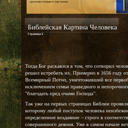
противостоящего научному.
Библейская Картина Человека
Страница 6
Тогда Бог раскаялся в том, что сотворил чело
решил истребить их. Примерно в 1656 году о
Всемирный Потоп, уничтоживший все первоб
исключением семьи праведного и непорочног
"благодать пред очами Господа".
Так уже на первых страницах Библии проявляе
которому любой поступок человека неизбежно
определенное воздаяние – строго в соответст
совершенного деяния. Уже в самом начале ве