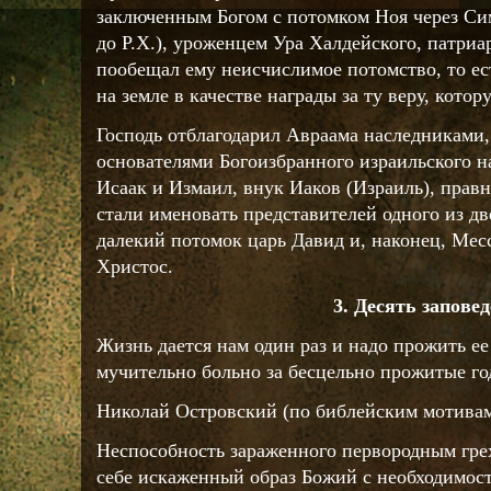
заключенным Богом с потомком Ноя через С
до Р.Х.), уроженцем Ура Халдейского, патриа
пообещал ему неисчислимое потомство, то ес
на земле в качестве награды за ту веру, котор
Господь отблагодарил Авраама наследниками
основателями Богоизбранного израильского н
Исаак и Измаил, внук Иаков (Израиль), правн
стали именовать представителей одного из д
далекий потомок царь Давид и, наконец, Ме
Христос.
3. Десять запове
Жизнь дается нам один раз и надо прожить ее
мучительно больно за бесцельно прожитые го
Николай Островский (по библейским мотива
Неспособность зараженного первородным грех
себе искаженный образ Божий с необходимос