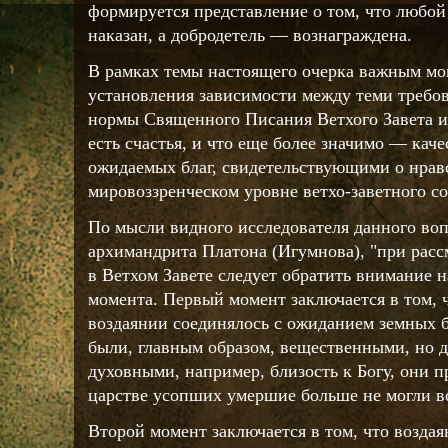
формируется представление о том, что любой 
наказан, а добродетель — вознаграждена.
В рамках темы настоящего очерка важным мо
установления зависимости между теми требо
нормы Священного Писания Ветхого Завета и
есть счастья, и что еще более значимо — ка
ожидаемых благ, свидетельствующими о нрав
мировоззренческом уровне ветхо-заветного со
По мысли видного исследователя данного воп
архимандрита Платона (Игумнова), "при расс
в Ветхом Завете следует обратить внимание 
момента. Первый момент заключается в том, 
воздаянии соединялось с ожиданием земных б
были, главным образом, вещественными, но д
духовными, например, близость к Богу, они 
царстве усопших умершие больше не могли во
Второй момент заключается в том, что воздая