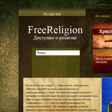
РЕЛИГИЯ
На главную
Доступно о религии
Иисус в ранн
традиции
Религия (от лат. religio — благочестие, набожность,
святыня, предмет культа), мировоззрение и
мироощущение, а также соответствующее поведение и
специфические действия (культ), которые основываются на
вере в существование (одного или нескольких) богов,
«священного», т. е. той или иной разновидности
сверхъестественного. По своему существу религия
является одним из видов идеалистического мировоззрения,