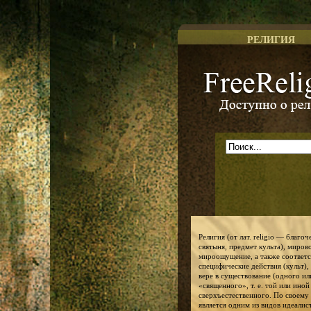
РЕЛИГИЯ
Доступно о религии
Религия (от лат. religio — благо
святыня, предмет культа), миров
мироощущение, а также соответ
специфические действия (культ),
вере в существование (одного ил
«священного», т. е. той или ино
сверхъестественного. По своему
является одним из видов идеалис