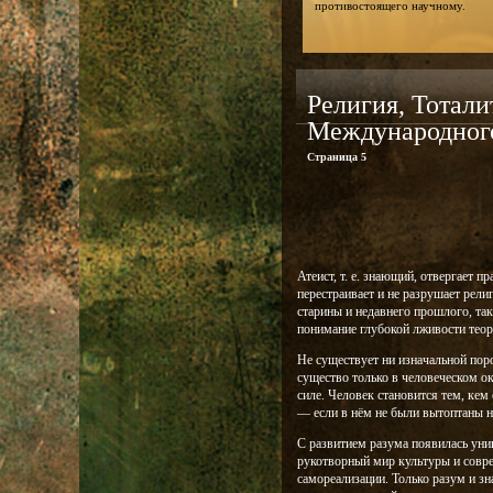
противостоящего научному.
Религия, Тотал
Международног
Страница 5
Атеист, т. е. знающий, отвергает п
перестраивает и не разрушает рели
старины и недавнего прошлого, та
понимание глубокой лживости теор
Не существует ни изначальной пор
существо только в человеческом о
силе. Человек становится тем, ке
— если в нём не были вытоптаны на
С развитием разума появилась уни
рукотворный мир культуры и совр
самореализации. Только разум и зн