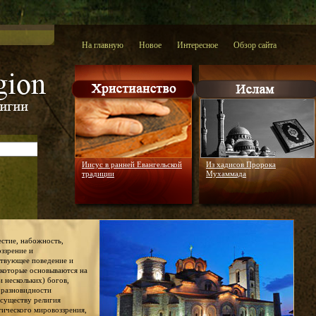
На главную
Новое
Интересное
Обзор сайта
Иисус в ранней Евангельской
Из хадисов Пророка
традиции
Мухаммада
честие, набожность,
оззрение и
ствующее поведение и
 которые основываются на
и нескольких) богов,
й разновидности
 существу религия
тического мировоззрения,