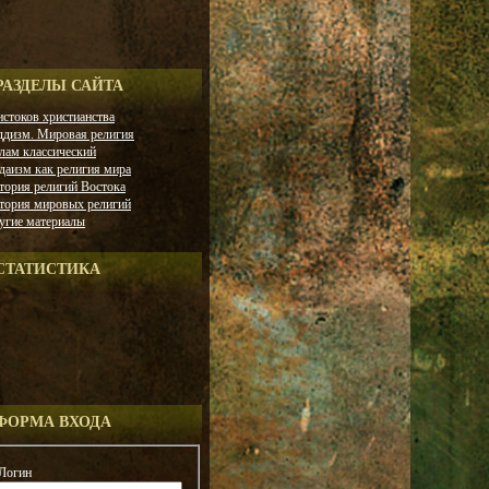
РАЗДЕЛЫ САЙТА
истоков христианства
ддизм. Мировая религия
лам классический
даизм как религия мира
тория религий Востока
тория мировых религий
угие материалы
СТАТИСТИКА
ФОРМА ВХОДА
Логин