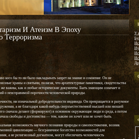
итаризм И Атеизм В Эпоху
У 
о Терроризма
Бу
Ис
Иу
Ис
Ис
Др
раво кого бы то ни было накладывать запрет на знание и сомнение. Он не
гиозные храмы и святыни, полагая, что архитектурные памятники, свидетельства
к же важны, как и любые исторические документы. Быть знающим означает и
ий о неисправимой порочности человеческой природы.
очности, ни изначальной добродетельности индивида. Он превращается в разумное
кружении, а не благодаря какой-нибудь сверхъестественной высшей или низшей
м его сначала делают (формируют) в основном окружающие люди и среда, а потом
чала свободы и достоинства — тем, каким он хочет или не хочет быть.
кальная возможность научного познания природы и самопостижения, возник
еменной цивилизации — безграничное богатство возможностей для
ания, а не религиозный догматизм, могут обеспечить человечность