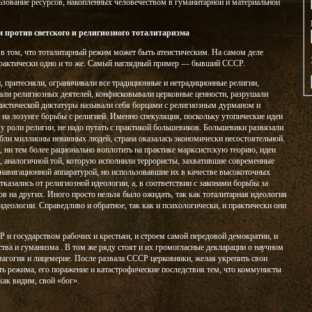
зование ресурсов, накопленных человечеством в гуманитарной и материальной
м против светского и религиозного тоталитаризма
в том, что тоталитарный режим может быть атеистическим. На самом деле
практически одно и то же. Самый наглядный пример — бывший СССР.
, притесняли, ограничивали все традиционные и нетрадиционные религии,
али религиозных деятелей, конфисковывали церковные ценности, разрушали
нистической диктатуры называли себя борцами с религиозным дурманом и
 на лозунге борьбы с религией. Именно спекуляция, поскольку утопические идеи
у роли религии, не надо путать с практикой большевиков. Большевики развязали
ли миллионы невинных людей, страна оказалась экономически несостоятельной.
, ни тем более рационально воплотить на практике марксистскую теорию, идеи
, аналогичной той, которую исполнили террористы, захватившие современные
навигационной аппаратурой, но использовавшие их в качестве высокоточных
казались от религиозной идеологии, а, в соответствии с законами борьбы за
в на других. Иного просто нельзя было ожидать, так как тоталитарная идеология
деологии. Справедливо и обратное, так как и психологически, и практически они
 и государством рабочих и крестьян, и строем самой передовой демократии, и
ства и гуманизма . В том же ряду стоят и их громогласные декларации о научном
магогия и лицемерие. После развала СССР церковники, желая укрепить свои
ть режима, его поражение и катастрофические последствия тем, что коммунисты
как видим, свой «бог».