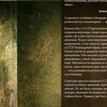
взаимоотношений, разумное исполь
сферах.
Атеиз
Существует устойчивое убеждение 
религиозность и тоталитаризм — 
Казалось бы, в СССР преследовали
подавляли верующих, репрессиров
храмы. Да и сами идеологи комму
атеистами. На деле шла спекуляция
коммунистов, в том числе их оценк
в СССР беспощадный террор, погиб
Они не смогли ни адекватно понять
коммунизма. Они оказались в роли
авиалайнеры с самой совершенной 
бомб. Фактически большевики не от
власть, лишь поменяли одних идоло
— это разновидность религиозной и
суть близнецы.
Советские идеологи называли СССР
страной всеобщего равенства, брат
атеизме. Но это была сплошная де
позиции, объяснили бесчеловечнос
«забыли Бога». Однако у них был, 