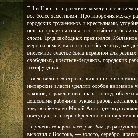
В I и II вв. н. э. различия между населением
все более заметными. Противоречия между р
городских тружеников и крестьянами, углубив
цен на продукты сельского хозяйства, были 
слоям. Труд свободных презирался. Желанно
мере на земле, казалось все более трудным де
внеземное счастье была неравной для разных
свободных, крестьян-бедняков, городских раб
латифундиях.
После великого страха, вызванного восстанием р
имперские власти уделяли особое внимание 
законов, ограждавших права господ, облегча
дешевыми рабочими руками рабов, доставлен
зон, особенно из Малой Азии, где опустошали
цветущие, а теперь обреченные на нарастаю
Перечень товаров, которые Рим до разрушен
вывозил с Востока, — золото, серебро, драг