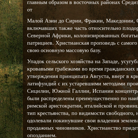
главным образом в восточных районах Среди
от
Малой Азии до Сирии, Фракии, Македонии, С
включавших также часть относительно плодо
Северной Африки, колонизированных богат
патрициев. Христианская проповедь с самого
свою основную массовую базу.
Упадок сельского хозяйства на Западе, усуг
кровавыми грабежами во время гражданских 
утверждения принципата Августа, вверг в кр
латифундий с их устаревшими методами прои
Сицилии, Южной Галлии, Испании концентра
были распределены преимущественно по наи
римской аристократии, италийской и провин
тип крестьянства, по видимости свободного, 
одолевали покинувшие свои владения землевл
продажных чиновников. Христианство придет
опозданием.