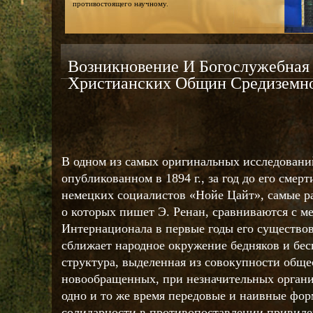
противостоящего научному.
Возникновение И Богослужебная
Христианских Общин Средиземн
В одном из самых оригинальных исследовани
опубликованном в 1894 г., за год до его смер
немецких социалистов «Нойе Цайт», самые р
о которых пишет Э. Ренан, сравниваются с м
Интернационала в первые годы его существов
сближает народное окружение бедняков и бес
структура, выделенная из совокупности обще
новообращенных, при незначительных орган
одно и то же время передовые и наивные фо
солидарности в противопоставлении привиле