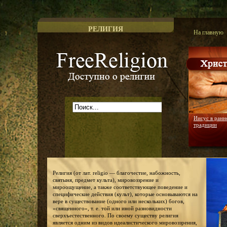
РЕЛИГИЯ
На главную
Доступно о религии
Иисус в ранн
традиции
Религия (от лат. religio — благочестие, набожность,
святыня, предмет культа), мировоззрение и
мироощущение, а также соответствующее поведение и
специфические действия (культ), которые основываются на
вере в существование (одного или нескольких) богов,
«священного», т. е. той или иной разновидности
сверхъестественного. По своему существу религия
является одним из видов идеалистического мировоззрения,