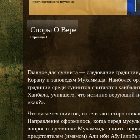
противостоящего научному.
Споры О Вере
Страница 4
Главное для суннита — следование традиции,
Корану и заповедям Мухаммада. Наиболее о
традиции среди суннитов считаются ханбали
Ханбала, учившего, что истинно верующий н
«как?».
Что касается шиитов, их считают сторонник
Направление оформилось, когда перед мусул
вопрос о преемнике Мухаммада: шииты пров
предстоятелем (имамом) Али ибн АбуТалиба и