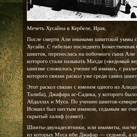
Мечеть Хусайна в Кербеле, Ирак.
После смерти Али имамами шиитской уммы ст
Хусайн. С гибелью последнего Божественная 
шиитов, перенеслась на побочного сына Али
которого стали называть Махди («ведомый в
шиизме сложилось учение об имамах, с разл
которого связан раскол уже среди самих шиит
Этот раскол связан с именем одного из Алид
Талиба), Джафара ас-Садика, у которого был
Абдаллах и Муса. По учению шиитов-семирич
Исмаил был шестым имамом, седьмым же счи
скрытый халиф (самит) .
Шииты-двунадесятники, или имамиты, насчи
из которых Муса ибн Джафар — седьмой, а с