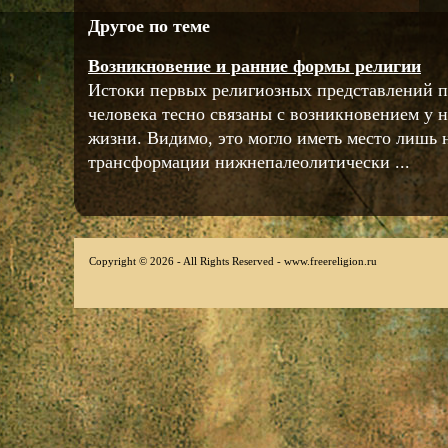
Другое по теме
Возникновение и ранние формы религии
Истоки первых религиозных представлений п
человека тесно связаны с возникновением у 
жизни. Видимо, это могло иметь место лишь 
трансформации нижнепалеолитически ...
Copyright © 2026 - All Rights Reserved - www.freereligion.ru