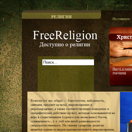
РЕЛИГИЯ
На главную
Доступно о религии
Иисус в ранн
традиции
Религия (от лат. religio — благочестие, набожность,
святыня, предмет культа), мировоззрение и
мироощущение, а также соответствующее поведение и
специфические действия (культ), которые основываются на
вере в существование (одного или нескольких) богов,
«священного», т. е. той или иной разновидности
сверхъестественного. По своему существу религия
является одним из видов идеалистического мировоззрения,