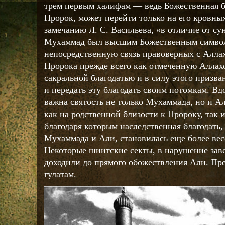
трем первым халифам — ведь Божественная бл
Пророк, может перейти только на его кровны
замечанию Л. С. Васильева, «в отличие от су
Мухаммад был высшим Божественным симво
непосредственную связь правоверных с Алл
Пророка прежде всего как отмеченную Аллах
сакральной благодатью и в силу этого призва
и передать эту благодать своим потомкам. В
важна святость не только Мухаммада, но и Ал
как на родственной близости к Пророку, так 
благодаря которым наследственная благодать
Мухаммада и Али, становилась еще более ве
Некоторые шиитские секты, в нарушение заве
доходили до прямого обожествления Али. Пре
гулатам.