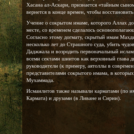
Хасана ал-Аскари, признается «тайным сыном
вернется в конце времен, чтобы восстановить
Учение о сокрытом имаме, которого Аллах до
месте, со временем сделалось основополага
Согласно этому догмату, скрытый имам Махди
несколько лет до Страшного суда, убить чуд
Даджжала и возродить первоначальный ислам
всеми сектами шиитов как верховный глава 
руководители (к примеру, аятоллы в совреме
представителями сокрытого имама, в которы
Мухаммада.
Исмаилитов также называли карматами (по 
Кармата) и друзами (в Ливане и Сирии).