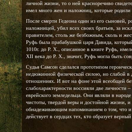
личной жизни, то о ней красноречиво свидете
имел много жен и наложниц, которые родили 
После смерти Гедеона один из его сыновей, 
наложницей, убил всех своих братьев, за иск
правителем, столь же безбожным, сколь и жес
Руфь была прабабушкой царя Давида, который
1010г. до Р. X., описанное в книге Руфь, име
XII века до Р. X., значит, Руфь могла быть с
Судья Самсон сделался прототипом героическ
недюжинной физической силою, но слабой в 
отношениях. И вот на фоне этой всеобщей бе
слабохарактерности воссияли две личности –
еврейского земледельца. Они являли в народ
чистоты, твердой веры и достойной жизни, и 
обнадеживающим напоминанием о том, что и 
действует в сердцах тех, кто образует верный