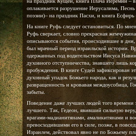
на праздник Кущей, книга Плача Иеремии – в 
оплакивается разрушение Иерусалима, Песнь
поэзии)– на праздник Пасхи, и книга Есфирь
На книге Руфь следует остановиться. По мне
Руфь сверкает, словно прекрасная жемчужина
описываются события, происходившие в дни, 
был мрачный период израильской истории. В
одержанных под водительством Иисуса Навин
духовного отступничества, знавшего лишь ко
пробуждения. В книге Судей зафиксирован эт
духовный упадок Божьего народа, как и резул
развращенность и кровавая междоусобица, Г
забыты.
Поведение даже лучших людей того времени 
лучшего. Так, Гедеон, явивший сильную веру,
врагами-мадианитянами, амаликитянами и во
превосходившими его в силе, позже, в повсе
Израилем, действовал явно не по Божьему пла