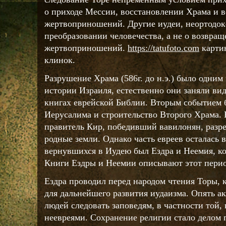
о приходе Мессии, восстановлении Храма и 
жертвоприношений. Другие иудеи, неортодок
преобразовании человечества, а не о возвра
жертвоприношений.
https://tatufoto.com
картин
клинок.
Разрушение Храма (586г. до н.э.) было одним
истории Израиля, естественно они заняли ви
книгах еврейской Библии. Вторым событием 
Иерусалима и строительство Второго Храма. В
правитель Кир, победивший вавилонян, разр
родные земли. Однако часть евреев осталась 
вернувшихся в Иудею был Ездра и Неемия, ко
Книги Ездры и Неемии описывают этот перио
Ездра проводил перед народом чтения Торы,
для дальнейшего развития иудаизма. Опять ак
людей следовать заповедям, в частности той,
неевреями. Сохранение религии стало делом 