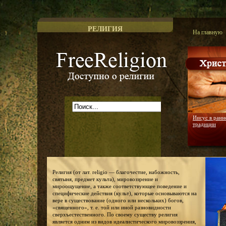
РЕЛИГИЯ
На главную
Доступно о религии
Иисус в ранн
традиции
Религия (от лат. religio — благочестие, набожность,
святыня, предмет культа), мировоззрение и
мироощущение, а также соответствующее поведение и
специфические действия (культ), которые основываются на
вере в существование (одного или нескольких) богов,
«священного», т. е. той или иной разновидности
сверхъестественного. По своему существу религия
является одним из видов идеалистического мировоззрения,