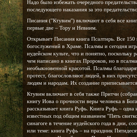
Надо было избежать очередного предательства
последующего наказания за это предательство
Писания ("Ктувим") включают в себя все кни
первые две – Тору и Невиим.
Открывает Писания книга Псалтирь. Все 150
богослужений в Храме. Псалмы и сегодня игр
иудейском культе, что и понятно, поскольку 
чем написано в книгах Пророков, но в псалма
необыкновенной красотой. Псалмы благодаря
протест, благословляют людей, в них присут
людям и народам. Их создание приписывается
Ктувим включает в себя также Притчи (собра
книгу Иова о прочности веры человека в Бог
рассказывает книга Руфь. Книга Руфь – одна 
известных под общим названием "Пять свитко
синагоге в течение иудейского года в дни, с
или теме: книга Руфь – на праздник Пятидеся