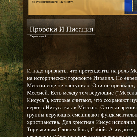
противостоящего научному.
Пророки И Писания
Страница 2
И надо признать, что претенденты на роль М
на историческом горизонте Израиля. Но евре
Мессии еще не наступило. Они не признают, 
Мессией. Есть между тем верующие ("Мессиа
Иисуса"), которые считают, что сохраняют иу
верят в Иисуса как в Мессию. С точки зрения
группы верующих смешивают фундаментальн
христианства. Для христиан Иисус исполнил
Тору живым Словом Бога, Собой. А иудаизм, 
следование Торе непременным условием прих