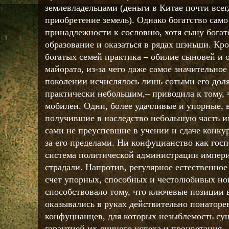
землевладельцами (деньги в Китае почти всег
приобретение земель). Однако богатство само
принадлежности к сословию, хотя сыну богат
образование и оказаться в рядах шэньши. Кро
богатых семей практика – обилие сыновей и 
майората, из-за чего даже самое значительно
поколении исчислялось лишь сотыми его дол
практически небольшим,– приводила к тому, 
мобилен. Одни, более удачливые и упорные, в
получившие в наследство небольшую часть и
сами не преуспевшие в учении и сдаче конку
за его пределами. Ни конфуцианство как гос
система политической администрации империи
страдали. Напротив, регулярное естественно
счет упорных, способных и честолюбивых но
способствовало тому, что ключевые позиции
оказывались в руках действительно понаторе
конфуцианцев, для которых незыблемость су
гарантией их личного успеха и процветания.