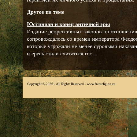
Другое по теме
Юстиниан и конец античной эры
Издание репрессивных законов по отношению
сопровождалось со времен императора Феодос
которые угрожали не менее суровыми наказа
и ересь стали считаться гос ...
Copyright © 2026 - All Rights Reserved - www.freereligion.ru