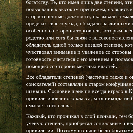
богатству. Те, кто имел лишь две степени, эт
пользовались высоким престижем, являлись 
второстепенные должности, оказывали немал
пределах своего уезда, обладали различными
особенно со стороны торговцев, которым всег
родство или хотя бы связи с высокопоставле
обладатель одной только низшей степени, кот
чувствовал внимание и уважение со стороны 
готовность считаться с его мнением и пользов
помощью со стороны местных властей.
Все обладатели степеней (частично также и о
соискателей) составляли в старом конфуциан
шэньши. Сословие шэньши всегда играло в К
привилегированного класса, хотя никогда не 
смысле этого слова.
Каждый, кто проникал в слой шэньши, тем бо
ученую степень, приобретал социальные и в
привилегии. Поэтому шэньши были богатым