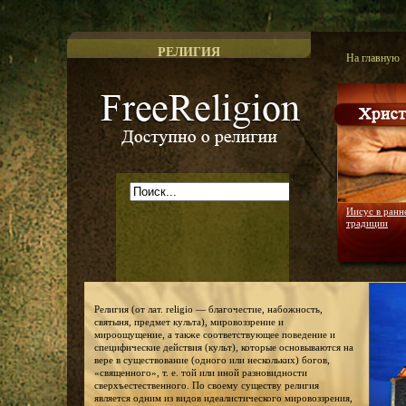
РЕЛИГИЯ
На главную
Доступно о религии
Иисус в ранн
традиции
Религия (от лат. religio — благочестие, набожность,
святыня, предмет культа), мировоззрение и
мироощущение, а также соответствующее поведение и
специфические действия (культ), которые основываются на
вере в существование (одного или нескольких) богов,
«священного», т. е. той или иной разновидности
сверхъестественного. По своему существу религия
является одним из видов идеалистического мировоззрения,