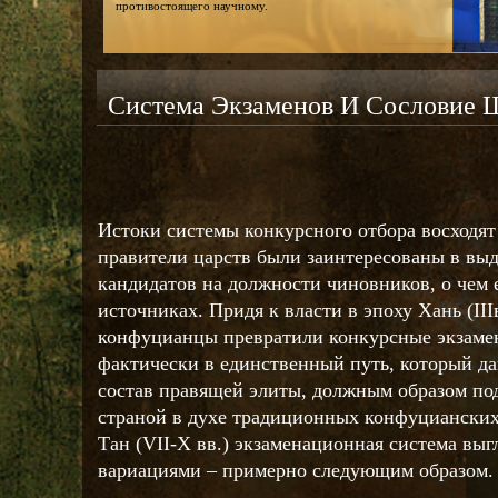
противостоящего научному.
Система Экзаменов И Сословие
Истоки системы конкурсного отбора восходят
правители царств были заинтересованы в в
кандидатов на должности чиновников, о чем 
источниках. Придя к власти в эпоху Хань (IIIв. 
конфуцианцы превратили конкурсные экзамен
фактически в единственный путь, который да
состав правящей элиты, должным образом по
страной в духе традиционных конфуцианских
Тан (VII-Х вв.) экзаменационная система вы
вариациями – примерно следующим образом.