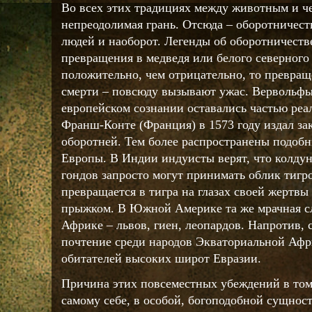
Во всех этих традициях между животным и че
непреодолимая грань. Отсюда – оборотничест
людей и наоборот. Легенды об оборотничеств
превращения в медведя или белого северного
положительно, чем отрицательно, то превращ
смерти – повсюду вызывают ужас. Вервольфы
европейском сознании оставались частью реа
Франш-Конте (Франция) в 1573 году издал за
оборотней. Тем более распространены подобн
Европы. В Индии индуисты верят, что колдун
гондов запросто могут принимать облик тигр
превращается в тигра на глазах своей жертв
прыжком. В Южной Америке та же мрачная сл
Африке – львов, гиен, леопардов. Напротив, 
почтение среди народов Экваториальной Афри
обитателей высоких широт Евразии.
Причина этих повсеместных убеждений в том, 
самому себе, в особой, богоподобной сущност