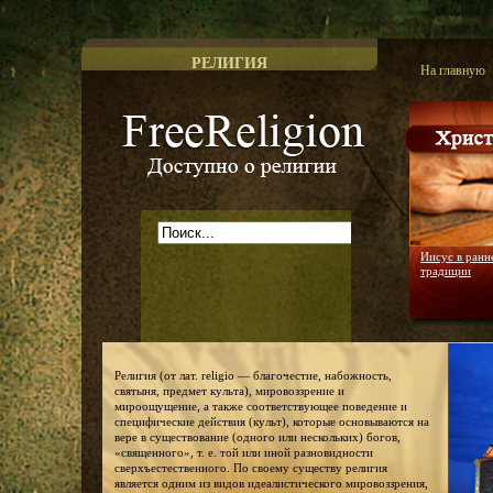
РЕЛИГИЯ
На главную
Доступно о религии
Иисус в ранн
традиции
Религия (от лат. religio — благочестие, набожность,
святыня, предмет культа), мировоззрение и
мироощущение, а также соответствующее поведение и
специфические действия (культ), которые основываются на
вере в существование (одного или нескольких) богов,
«священного», т. е. той или иной разновидности
сверхъестественного. По своему существу религия
является одним из видов идеалистического мировоззрения,