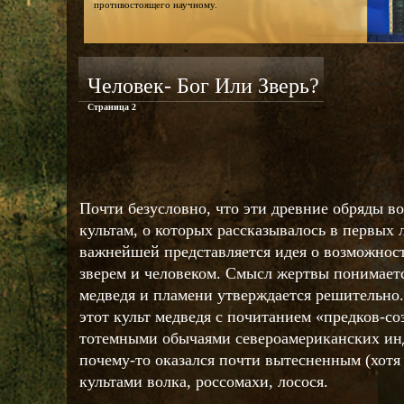
противостоящего научному.
Человек- Бог Или Зверь?
Страница 2
Почти безусловно, что эти древние обряды в
культам, о которых рассказывалось в первых 
важнейшей представляется идея о возможнос
зверем и человеком. Смысл жертвы понимаетс
медведя и пламени утверждается решительно.
этот культ медведя с почитанием «предков-со
тотемными обычаями североамериканских инд
почему-то оказался почти вытесненным (хотя
культами волка, россомахи, лосося.