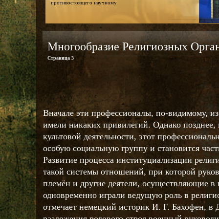
противостоящего научному.
Многообразие Религиозных Орга
Страница 3
Вначале эти профессионалы, по-видимому, и
имели никаких привилегий. Однако позднее,
культовой деятельности, этот профессиональ
особую социальную группу и становится час
Развитие процесса институциализации рели
такой системы отношений, при которой руко
племён и другие деятели, осуществляющие в
одновременно играли ведущую роль в религ
отмечает немецкий историк И. Г. Бахофен, в
разложения родового строя военный руководи