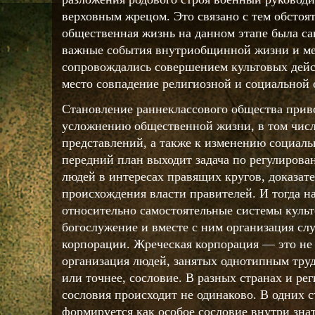
верховным жрецом. Это связано с тем обстоят
общественная жизнь на данном этапе была са
важные события внутриобщинной жизни и 
сопровождались совершением культовых дейст
место совпадение религиозной и социальной
Становление раннеклассового общества прив
усложнению общественной жизни, в том числ
представлений, а также к изменению социал
передний план выходит задача по регулиров
людей в интересах правящих кругов, доказате
происхождения власти правителей. И тогда 
относительно самостоятельные системы куль
богослужение и вместе с ним организация сл
корпорации. Жреческая корпорация — это не
организация людей, занятых однотипным труд
или точнее, сословие. В разных странах и ре
сословия происходит не одинаково. В одних с
формируется как особое сословие внутри знат