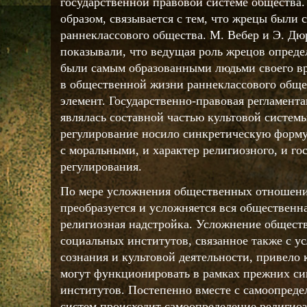
государственной правовой системе общества. 
образом, связывается с тем, что жрецы были
раннеклассового общества. М. Вебер и Э. Дю
показывали, что ведущая роль жрецов определ
были самым образованными людьми своего вр
в общественной жизни раннеклассового обще
элемент. Государственно-правовая регламента
являлась составной частью культовой систем
регулирование носило синкретическую форму
с моральными, и характер религиозного, и го
регулирования.
По мере усложнения общественных отношени
преобразуется и усложняется вся общественна
религиозная надстройка. Усложнение общест
социальных институтов, связанное также с у
сознания и культовой деятельности, привело 
могут функционировать в рамках прежних с
институтов. Постепенно вместе с самоопред
систем происходит самоопределение религиоз