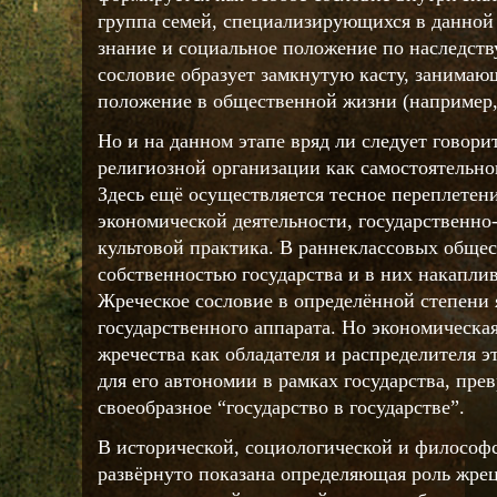
группа семей, специализирующихся в данной 
знание и социальное положение по наследству
сословие образует замкнутую касту, занима
положение в общественной жизни (например,
Но и на данном этапе вряд ли следует говори
религиозной организации как самостоятельно
Здесь ещё осуществляется тесное переплетен
экономической деятельности, государственно
культовой практика. В раннеклассовых обще
собственностью государства и в них накаплив
Жреческое сословие в определённой степени 
государственного аппарата. Но экономическа
жречества как обладателя и распределителя эт
для его автономии в рамках государства, пре
своеобразное “государство в государстве”.
В исторической, социологической и философ
развёрнуто показана определяющая роль жре