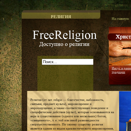
РЕЛИГИЯ
На главную
Доступно о религии
Иисус в ранн
традиции
Религия (от лат. religio — благочестие, набожность,
святыня, предмет культа), мировоззрение и
мироощущение, а также соответствующее поведение и
специфические действия (культ), которые основываются на
вере в существование (одного или нескольких) богов,
«священного», т. е. той или иной разновидности
сверхъестественного. По своему существу религия
является одним из видов идеалистического мировоззрения,