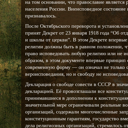
на том основании, что православие является
населения России. Внеисповедное состояние
признавалось.
После Октябрьского переворота и установлен
принят Декрет от 23 января 1918 года “Об от
и школы от церкви”. В этом Декрете впервые 
религии должны быть в равном положении, ч
право исповедовать любую религию или не и
образом, в этом документе впервые принцип 
современную форму — он означал не только 
вероисповедания, но и свободу не исповедова
Декларация о свободе совести в СССР в знач
декларацией. Её провозглашали все конституц
принимавшиеся в дополнении к конституция
значительной мере ограничивали реальные в
организаций, содержали многочисленные зап
конституционным гарантиям, государство вм
дела религиозных организаций, стремилось 