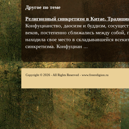
Другое по теме
Религиозный синкретизм в Китае. Традици
Конфуцианство, даосизм и буддизм, сосущест
веков, постепенно сближались между собой, 
находила свое место в складывавшейся всеки
синкретизма. Конфуциан ...
Copyright © 2026 - All Rights Reserved - www.freereligion.ru