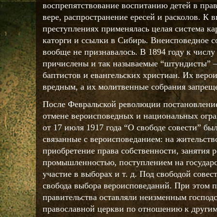
воспрепятствование воспитанию детей в пра
вере, распространение ересей и расколов. К 
преступлениях применялась целая система ка
каторги и ссылки в Сибирь. Внеисповедное с
вообще не признавалось. В 1894 году к числ
причислены и так называемые “штундисты” 
баптистов и евангельских христиан. Их веро
вредным, а их молитвенные собрания запрещ
После Февральской революции постановление
отмене вероисповедных и национальных огр
от 17 июля 1917 года “О свободе совести” бы
связанные с вероисповеданием: на жительств
приобретение права собственности, занятия р
промышленностью, поступлением на государс
участие в выборах и т. д. Под свободой сове
свобода выбора вероисповеданий. При этом 
правительства оставляли неизменным господ
православной церкви по отношению к други