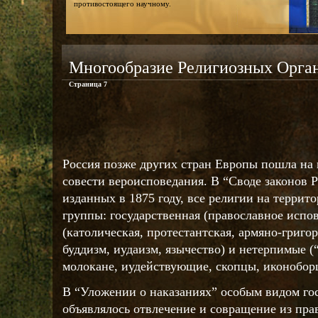
противостоящего научному.
Многообразие Религиозных Орга
Страница 7
Россия позже других стран Европы пошла на
совести вероисповедания. В “Своде законов 
изданных в 1875 году, все религии на террит
группы: государственная (православное испо
(католическая, протестантская, армяно-григо
буддизм, иудаизм, язычество) и нетерпимые 
молокане, иудействующие, скопцы, иконобор
В “Уложении о наказаниях” особым видом го
объявлялось отвлечение и совращение из прав