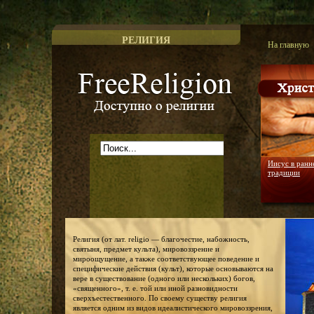
РЕЛИГИЯ
На главную
Доступно о религии
Иисус в ранн
традиции
Религия (от лат. religio — благочестие, набожность,
святыня, предмет культа), мировоззрение и
мироощущение, а также соответствующее поведение и
специфические действия (культ), которые основываются на
вере в существование (одного или нескольких) богов,
«священного», т. е. той или иной разновидности
сверхъестественного. По своему существу религия
является одним из видов идеалистического мировоззрения,