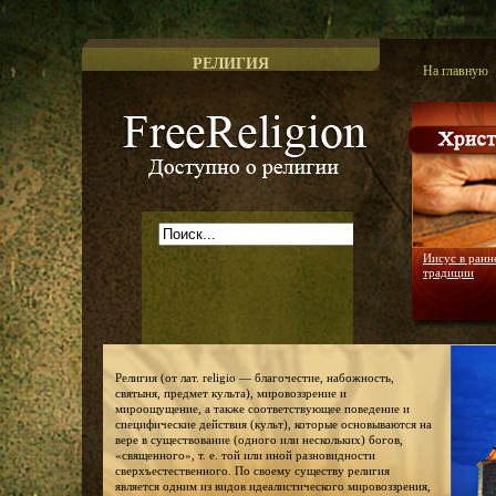
РЕЛИГИЯ
На главную
Доступно о религии
Иисус в ранн
традиции
Религия (от лат. religio — благочестие, набожность,
святыня, предмет культа), мировоззрение и
мироощущение, а также соответствующее поведение и
специфические действия (культ), которые основываются на
вере в существование (одного или нескольких) богов,
«священного», т. е. той или иной разновидности
сверхъестественного. По своему существу религия
является одним из видов идеалистического мировоззрения,