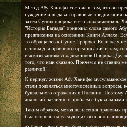
Метод Абу Ханифы состоял в том, что он пре
суждение и выдавал правовые предписания на
затем Сунны пророка и его сподвижников. Ха
"История Багдада" приводил слова самого Аб
предписания на основании Книги Аллаха. Есл
то обращаюсь к Сунне Пророка. Если же я н
основы для правового предписания и там, то
высказываниям сподвижников Пророка. Делая
того, что ими сказано. Причем я не ставлю 
различий".
К периоду жизни Абу Ханифы мусульманское 
стали появляться многочисленные вопросы, к
буквального отражения в Писании. Поэтому 
аналогий различных проблем с буквальными 
Таким образом, метод вынесения правовых 
был основан на следующих основополагающи
а) Коран. Это Слово Божье и фундаментальна