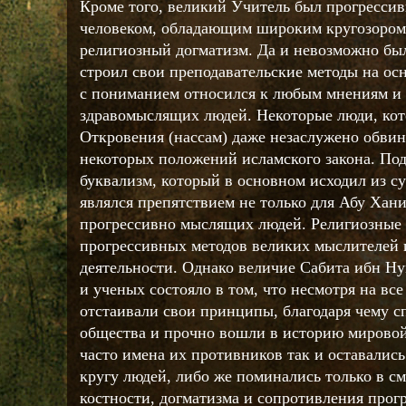
Кроме того, великий Учитель был прогресс
человеком, обладающим широким кругозором.
религиозный догматизм. Да и невозможно был
строил свои преподавательские методы на ос
с пониманием относился к любым мнениям и 
здравомыслящих людей. Некоторые люди, кот
Откровения (нассам) даже незаслужено обвиня
некоторых положений исламского закона. По
буквализм, который в основном исходил из с
являлся препятствием не только для Абу Хани
прогрессивно мыслящих людей. Религиозные
прогрессивных методов великих мыслителей 
деятельности. Однако величие Сабита ибн Ну
и ученых состояло в том, что несмотря на вс
отстаивали свои принципы, благодаря чему с
общества и прочно вошли в историю мировой
часто имена их противников так и оставали
кругу людей, либо же поминались только в с
костности, догматизма и сопротивления прогр