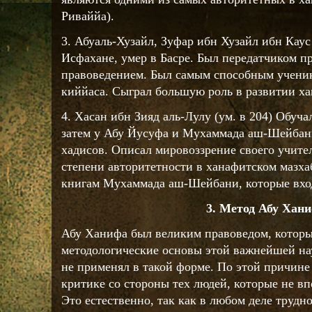
Риваййа).
3. Абуаль-Хузайл, Зуфар ибн Хузайл ибн Каус
Исфахане, умер в Басре. Был передатчиком пра
правоведением. Был самым способным учени
киййаса. Сыграл большую роль в развитии ха
4. Хасан ибн Зияд аль-Лулу (ум. в 204) Обуч
затем у Абу Йусуфа и Мухаммада аш-Шейбан
хадисов. Описал мировоззрение своего учит
степени авторитетности в ханафитском мазха
книгам Мухаммада аш-Шейбани, которые вход
3. Метод Абу Хан
Абу Ханифа был великим правоведом, котор
методологические основы этой важнейшей нау
не применял в такой форме. По этой причине 
критике со стороны тех людей, которые не вп
Это естественно, так как в любом деле трудн