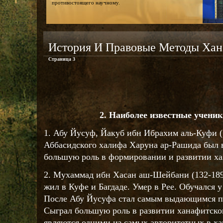
противостоящего научному.
История И Правовые Методы Хан
Страница 3
2. Наиболее известные учени
1. Абу Йусуф, Йакуб ибн Ибрахим аль-Куфи (
Аббасидского халифа Харуна ар-Рашида был 
большую роль в формировании и развитии ха
2. Мухаммад ибн Хасан аш-Шейбани (132-189)
жил в Куфе и Багдаде. Умер в Рее. Обучался
После Абу Йусуфа стал самым выдающимся п
Сыграл большую роль в развитии ханафитског
являются одними из самых авторитетных в ха