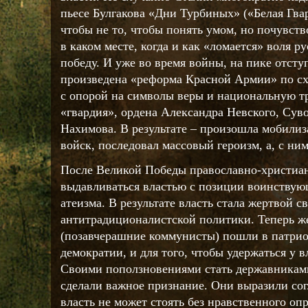
пьесе Булгакова «Дни Турбиных» («Белая Гвар
чтобы не то, чтобы понять умом, но почувств
в каком месте, когда и как «ломается» воля р
победу. И уже во время войны, на пике отст
произведена «реформа Красной Армии» по с
с опорой на символы веры и национальную тр
«гвардия», ордена Александра Невского, Суво
Нахимова. В результате – произошла мобилиз
войск, последовал массовый героизм, а, с ни
После Великой Победы православно-христиан
выдавливаться властью с позиции воинствую
атеизма. В результате власть стала жертвой с
антитрадиционалистской политики. Теперь ж
(позавчерашние коммунисты) пошли в патрио
демократии, и для того, чтобы удержаться у 
Своими поползновениями стать державникам
сделали важное признание. Они выразили согл
власть не может стоять без нравственного оп