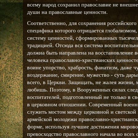
всему народ сохранил православие не внешне,
души на православные ценности.
Соответственно, для сохранения российского 
специфика которого отрицается глобализмом,
систему ценностей, сформированных тысячел
традицией. Отсюда вся система воспитательн
должна быть направлена на восстановление 
человека православно-христианских ценносте
воине упорство, храбрость, фанатизм, даже ч
воздержание, смирение, мужество - суть дары
всего, в Церкви. Защищать, не жалея жизни, 
любишь. Поэтому, в Вооруженных силах след
воспитателей, подготовленный не только в св
в церковном отношении. Современный военн
служить мостом между церковной и светской 
армейской молодежи православно-христианск
форме, используя лучшие достижения мирово
превосходство православного начала во всех