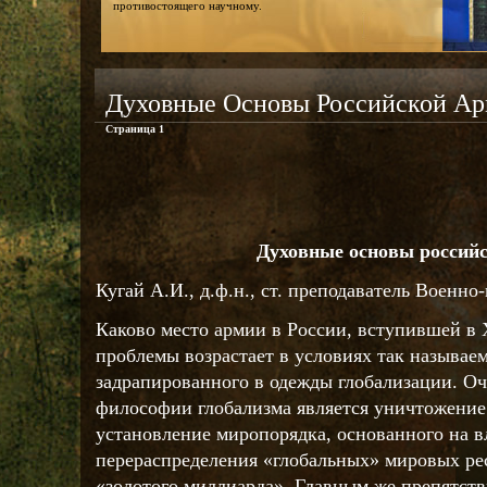
противостоящего научному.
Духовные Основы Российской А
Страница 1
Духовные основы россий
Кугай А.И., д.ф.н., ст. преподаватель Военн
Каково место армии в России, вступившей в 
проблемы возрастает в условиях так называе
задрапированного в одежды глобализации. Оч
философии глобализма является уничтожение
установление миропорядка, основанного на в
перераспределения «глобальных» мировых рес
«золотого миллиарда». Главным же препятст