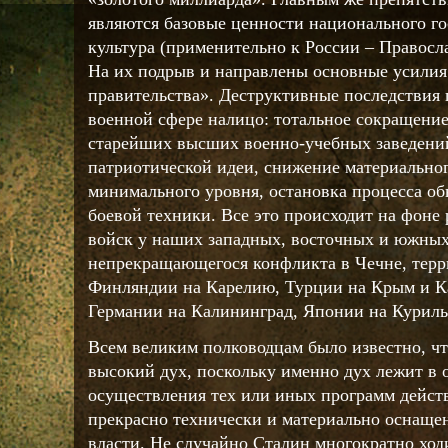
являются базовые ценности национального го
культура (применительно к России – Правосла
На их подрыв и направлены основные усилия
правительства». Деструктивные последствия 
военной сфере налицо: тотальное сокращени
старейших высших военно-учебных заведени
патриотической идеи, снижение материальног
минимального уровня, остановка процесса о
боевой техники. Все это происходит на фоне
войск у наших западных, восточных и южных
непрекращающегося конфликта в Чечне, терр
Финляндии на Карелию, Турции на Крым и К
Германии на Калининград, Японии на Курилы
Всем великим полководцам было известно, чт
высокий дух, поскольку именно дух лежит в 
осуществления тех или иных программ дейст
прекрасно технически и материально оснащен
власти. Не случайно Сталин многократно хо