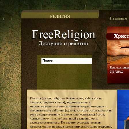
РЕЛИГИЯ
На главную
Доступно о религии
Иисус в ранн
традиции
Религия (от лат. religio — благочестие, набожность,
святыня, предмет культа), мировоззрение и
мироощущение, а также соответствующее поведение и
специфические действия (культ), которые основываются на
вере в существование (одного или нескольких) богов,
«священного», т. е. той или иной разновидности
сверхъестественного. По своему существу религия
является одним из видов идеалистического мировоззрения,