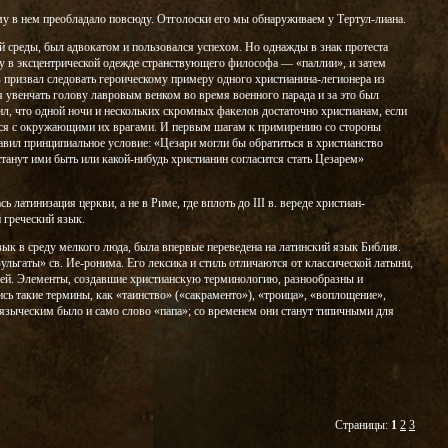
 в нем преобладало повсюду. Отголоски его мы обнаруживаем у Тертул-лиана.
й среды, был адвокатом и пользовался успехом. Но однажды в знак протеста
у в эксцентрической одежде странствующего философа — «паллии», и затем
з призвал следовать героическому примеру одного христианина-легионера из
я увенчать голову лавровым венком во время военного парада и за это был
ил, что одной ночи и нескольких скромных факелов достаточно христианам, если
ться с окружающими их врагами. И первым шагам к примирению со стороны
авил принципиальное условие: «Цезари могли бы обратиться в христианство
естанут ими быть или какой-нибудь христианин согласится стать Цезарем»
латинизация церкви, а не в Риме, где вплоть до III в. вереде христиан-
 греческий язык.
зык в среду мелкого люда, была впервые переведена на латинский язык Библия.
Вульгаты» св. Ие-ронима. Его лексика и стиль отличаются от классической латыни,
дей. Элементы, создавшие христианскую терминологию, разнообразны и
ись такие термины, как «таинство» («сакраменто»), «троица», «воплощение»,
 языческим было и само слово «папа»; со временем они станут типичными для
Страницы:
1
2
3