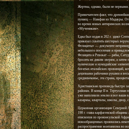
Жертвы, однако, были не первыми.
Примечателен факт, что древнейши
пуниец — Намфан из Мадауры. От д
во время новых антиримских волн
«Мученикам».
Едва был издан в 202 г. эдикт Се
приказал схватить шестерых веру
Фелициты» — документе непримири
небольшого поселения и принадле
Фелицита и Ревокат — рабы, Сатур
бросить их диким зверям, а затем
пунические и нумидийские элементы
богатых италийских провинций, ко
дешевыми рабочими руками и весь
средневековье, эта страна, процве
Христианская проповедь быстро зав
районах. В конце II в. Тертуллиан
уже наполнили землю и все ваши в
казармы, кварталы, школы, двор, 
Церковная организация Северной А
198 г. глава карфагенской общины
епископов из проконсульской Афри
новообращенных проявились некот
распространения монтанизма во вс