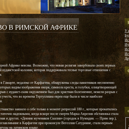
О В РИМСКОЙ АФРИКЕ
У 
Бу
Ис
Иу
Ис
Ис
Др
ерной Африке неясны. Возможно, что новая религия завербовала своих первых
й иудаистской колонии, которая поддерживала тесные торговые отношения с
а.
в Гамарте, недалеко от Карфагена, обнаружены следы памятников несомненно
которых видны изображения якоря, символа креста, и голубки, олицетворяющей
ыв с иудаист-ским окружением был для христиан болезненнее, нежели разрыв с
учесть, что во времена Тертуллиана евреи еще были в числе наиболее
н.
ианство заявило о себе только в момент репрессий 180 г., которые прокатились
таточно надежными, когда вскоре после смерти Марка Аврелия обстановка стала
ная и других. «Деяния мучеников Скилии» (городок в Нумидии. — Прим пер.),
езглавливание в Карфагене при проконсуле Вегеллии Сатурнине, стали первым
атуры на латинском языке.