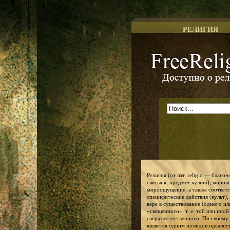
РЕЛИГИЯ
Доступно о религии
Религия (от лат. religio — благо
святыня, предмет культа), миров
мироощущение, а также соответ
специфические действия (культ),
вере в существование (одного ил
«священного», т. е. той или ино
сверхъестественного. По своему
является одним из видов идеалис