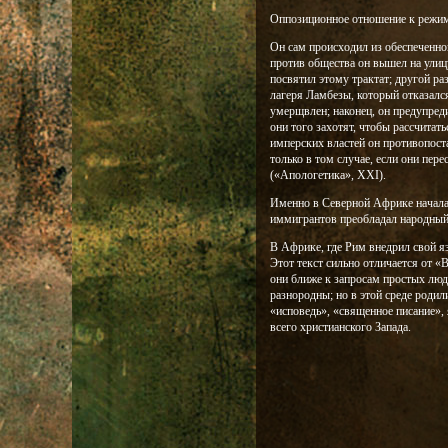
Оппозиционное отношение к режиму
Он сам происходил из обеспеченно
против общества он вышел на улиц
посвятил этому трактат; другой ра
лагеря Ламбезы, который отказалс
умерщвлен; наконец, он предупред
они того захотят, чтобы рассчита
имперских властей он противопост
только в том случае, если они пер
(«Апологетика», XXI).
Именно в Северной Африке началась 
иммигрантов преобладал народный
В Африке, где Рим внедрил свой я
Этот текст сильно отличается от «
они ближе к запросам простых лю
разнородны; но в этой среде родил
«исповедь», «священное писание»,
всего христианского Запада.