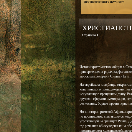
противостоящего научному.
ХРИСТИАНСТВ
Страница 1
Истоки христианских общин в Сев
приверженцев в рядах карфагенско
морскими центрами Сирии и Египт
На еврейском кладбище, открытом 
христианского происхождения, на 
искупленную крещением душу. Разр
другими сферами иммиграции, если 
ревностных борцов против христиа
Но в истории римской Африки христ
по провинциям, считавшимся недос
угрожающей на границах Рейна, Ду
где речь шла об осужденных на об
произведением христианской литер