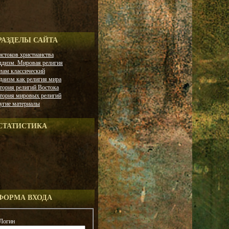
РАЗДЕЛЫ САЙТА
истоков христианства
ддизм. Мировая религия
лам классический
даизм как религия мира
тория религий Востока
тория мировых религий
угие материалы
СТАТИСТИКА
ФОРМА ВХОДА
Логин