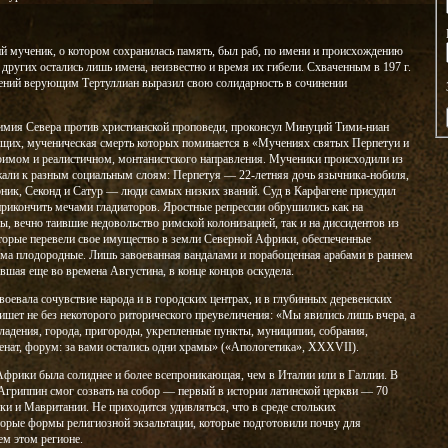
й мученик, о котором сохранилась память, был раб, по имени и происхождению
ругих остались лишь имена, неизвестно и время их гибели. Схваченным в 197 г.
ений верующим Тертуллиан выразил свою солидарность в сочинении
птимия Севера против христианской проповеди, проконсул Минуций Тими-ниан
ющих, мученическая смерть которых поминается в «Мучениях святых Перпетуи и
мом и реалистичном, монтанистского направления. Мученики происходили из
жали к разным социальным слоям: Перпетуя — 22-летняя дочь язычника-нобиля,
ник, Секонд и Сатур — люди самых низких званий. Суд в Карфагене присудил
 прикончить мечами гладиаторов. Яростные репрессии обрушились как на
, вечно таившие недовольство римской колонизацией, так и на диссидентов из
торые перевели свое имущество в земли Северной Африки, обеспеченные
ма плодородные. Лишь завоеванная вандалами и порабощенная арабами в раннем
тавшая еще во времена Августина, в конце концов оскудела.
оевала сочувствие народа и в городских центрах, и в глубинных деревенских
 пишет не без некоторого риторического преувеличения: «Мы явились лишь вчера, а
ладения, города, пригороды, укрепленные пункты, муниципии, собрания,
сенат, форум: за вами остались одни храмы» («Апологетика», XXXVII).
фрики была солиднее и более всепроникающая, чем в Италии или в Галлии. В
 Агриппин смог созвать на собор — первый в истории латинской церкви — 70
ки и Мавритании. Не приходится удивляться, что в среде стольких
орые формы религиозной экзальтации, которые подготовили почву для
ем этом регионе.