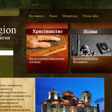
На главную
Новое
Интересное
Обзор сайта
Иисус в ранней Евангельской
Из хадисов Пророка
традиции
Мухаммада
честие, набожность,
оззрение и
ствующее поведение и
 которые основываются на
и нескольких) богов,
й разновидности
 существу религия
тического мировоззрения,