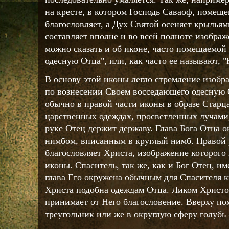
на кресте, в котором Господь Саваоф, помеще
благословляет, а Дух Святой осеняет крыльям
составляет вполне и во всей полноте изобра
можно сказать и об иконе, часто помещаемой 
одесную Отца", или, как часто ее называют, 
В основу этой иконы легло стремление изобр
по вознесении Своем восседающего одесную 
обычно в правой части иконы в образе Старца
царственных одеждах, просветленных лучами,
руке Отец держит державу. Глава Бога Отца
нимбом, вписанным в круглый нимб. Правой 
благословляет Христа, изображение которого
иконы. Спаситель, так же, как и Бог Отец, им
глава Его окружена обычным для Спасителя
Христа подобна одеждам Отца. Ликом Христо
принимает от Него благословение. Вверху п
треугольник или же в округлую сферу голубь 