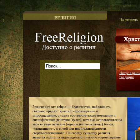
РЕЛИГИЯ
На главную
Доступно о религии
Иисус в ранн
традиции
Религия (от лат. religio — благочестие, набожность,
святыня, предмет культа), мировоззрение и
мироощущение, а также соответствующее поведение и
специфические действия (культ), которые основываются на
вере в существование (одного или нескольких) богов,
«священного», т. е. той или иной разновидности
сверхъестественного. По своему существу религия
является одним из видов идеалистического мировоззрения,