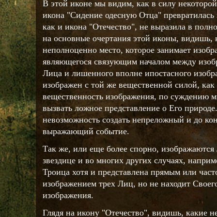
В этой иконе мы видим, как в силу некоторо
икона "Сидение одесную Отца" превратилась в
как и икона "Отечество", не выразила в полн
на основные очертания этой иконы, видишь, 
неполноценно место, которое занимает изобр
являющегося связующим началом между изоб
Лица и лишенного вполне ипостасного изобр
изображен с той же вещественной силой, как 
вещественность изображения, по суждению м
вызвать ложное представление о Его природе
невозможность создать непреложный и до ко
выражающий событие.
Так же, или еще более спорно, изображаются
звездице и во многих других случаях, наприм
Троица хотя и представлена прямым или час
изображением трех Лиц, но не находит Своег
изображения.
Глядя на икону "Отечество", видишь, какие 