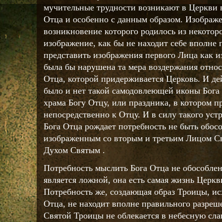
мучительные трудности возникают в Церкви в
Отца и особенно с данным образом. Изображе
возникновение которого родилось из некотор
изображение, как бы не находит себе вполне 
представить изображения первого Лица как и
была бы нарушена та мера воздержания отно
Отца, которой придерживается Церковь. И де
было и нет такой самодовлеющей иконы Бога 
храма Богу Отцу, или праздника, в котором 
непосредственно к Отцу. И в силу такого уст
Бога Отца рождает потребность не быть обос
изображенным со вторым и третьим Лицом С
Духом Святым .
Потребность мыслить Бога Отца не обособлен
является ложной, она есть самая жизнь Церкви
Потребность же, создающая образ Троицы, ис
Отца, не находит вполне правильного разреш
Святой Троицы не облекается в небесную сла