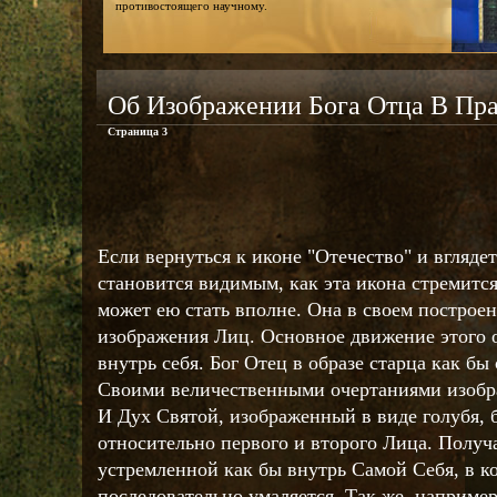
противостоящего научному.
Об Изображении Бога Отца В Пр
Страница 3
Если вернуться к иконе "Отечество" и вглядет
становится видимым, как эта икона стремитс
может ею стать вполне. Она в своем построе
изображения Лиц. Основное движение этого о
внутрь себя. Бог Отец в образе старца как б
Своими величественными очертаниями изобр
И Дух Святой, изображенный в виде голубя, 
относительно первого и второго Лица. Получ
устремленной как бы внутрь Самой Себя, в к
последовательно умаляется. Так же, наприме