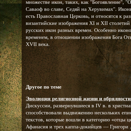
множестве икон, таких, как "Богоявление", "О
Саваоф во славе, Седяй на Херувимах". Иконы
есть Православная Церковь, и относятся к р
византийские изображения XI и XII столетий
русских икон разных времен. Особенно икон
временем, в отношении изображения Бога Отц
XVII века.
Другое по теме
Эволюция религиозной жизни и обрядности
Дискуссии, развернувшиеся в IV в. в христиа
способствовали выдвижению нескольких епис
текстов, которые вошли в категорию «отцы ц
Афанасия и трех каппа-докийцев — Григори .