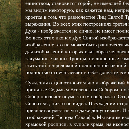
единством, становится горой, не имеющей б
мы видим некоторую, как кажется нам, непре
кроется в том, что равночестие Лиц Святой Т
выражения. Во всех этих построениях третья 
Духа - изображается не лично, не имеет полн
Во всех этих иконах Дух Святой изображается
изображение это не может быть равночестны
для изображений которых взят образ человека
задуманные иконы Троицы, не лишенные сами 
стать той непреложной полноценной иконой, 
полностью отпечатлевает в себе догматическ
Суждения отцов относительно изображений Б
принятые Седьмым Вселенским Собором, нося
Собор признает неуместным изображать Отца,
Спасителя, никто не видел. В суждении отцо
признается уместным и даже допустимым. И в
изображений Господа Саваофа. Мы видим изо
храмовой росписи, в куполе храма, на иконос