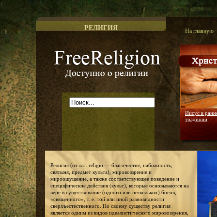
РЕЛИГИЯ
На главную
Доступно о религии
Иисус в ранн
традиции
Религия (от лат. religio — благочестие, набожность,
святыня, предмет культа), мировоззрение и
мироощущение, а также соответствующее поведение и
специфические действия (культ), которые основываются на
вере в существование (одного или нескольких) богов,
«священного», т. е. той или иной разновидности
сверхъестественного. По своему существу религия
является одним из видов идеалистического мировоззрения,