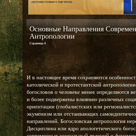
противостоящего научному.
Основные Направления Современ
Антропологии
Страница 6
И в настоящее время сохраняются особенност
католической и протестантской антропологии
богословов о человеке менее определяются 
и более подвержены влиянию различных соц
ориентации (глобалистских или регионалист
экуменизм или отстаивающих самоидентично
направлений. Богословская антропология нер
Дисциплина или ядро апологетического богос
современных социальный явлений и феномен