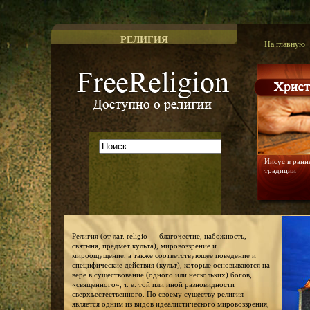
РЕЛИГИЯ
На главную
Доступно о религии
Иисус в ранн
традиции
Религия (от лат. religio — благочестие, набожность,
святыня, предмет культа), мировоззрение и
мироощущение, а также соответствующее поведение и
специфические действия (культ), которые основываются на
вере в существование (одного или нескольких) богов,
«священного», т. е. той или иной разновидности
сверхъестественного. По своему существу религия
является одним из видов идеалистического мировоззрения,