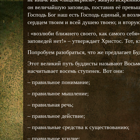
он величайшую заповедь, поставив её превыш
Господь Бог наш есть Господь единый, и возл
сердцем твоим и всей душею твоею; и втору
: «возлюби ближнего своего, как самого себя
заповедей нет!» – утверждает Христос. Тот, 
Попробуем разобраться, что же предлагает Буд
Этот великий путь буддисты называют Восьм
насчитывает восемь ступенек. Вот они:
– правильное понимание;
– правильное мышление;
– правильная речь;
– правильное действие;
– правильные средства к существованию;
– правильное усилие;