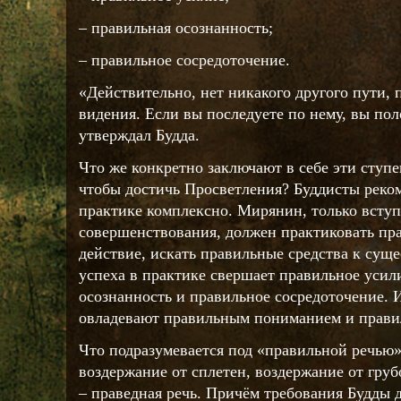
– правильная осознанность;
– правильное сосредоточение.
«Действительно, нет никакого другого пути, 
видения. Если вы последуете по нему, вы по
утверждал Будда.
Что же конкретно заключают в себе эти ступе
чтобы достичь Просветления? Буддисты реко
практике комплексно. Мирянин, только всту
совершенствования, должен практиковать пр
действие, искать правильные средства к су
успеха в практике свершает правильное усил
осознанность и правильное сосредоточение.
овладевают правильным пониманием и прав
Что подразумевается под «правильной речью»
воздержание от сплетен, воздержание от груб
– праведная речь. Причём требования Будды 