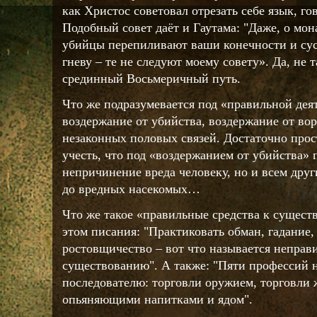
как Христос советовал отрезать себе язык, г
Подобный совет даёт и Гаутама: "Даже, о мон
убийцы перепиливают ваши конечности и сус
гневу – те не следуют моему совету». Да, не т
срединный Восьмеричный путь.
Что же подразумевается под «правильной дея
воздержание от убийства, воздержание от вор
незаконных половых связей. Достаточно прос
учесть, что под «воздержанием от убийства» 
непричинение вреда человеку, но и всем дру
до вредных насекомых…
Что же такое «правильные средства к сущест
этом писания: "Практиковать обман, гадание
ростовщичество – вот что называется неправ
существованию". А также: "Пяти профессий 
последователю: торговли оружием, торговли
опьяняющими напитками и ядом".