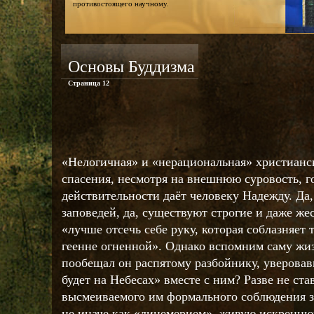
противостоящего научному.
Основы Буддизма
Страница 12
«Нелогичная» и «нерациональная» христианс
спасения, несмотря на внешнюю суровость, го
действительности даёт человеку Надежду. Да
заповедей, да, существуют строгие и даже жес
«лучше отсечь себе руку, которая соблазняет 
геенне огненной». Однако вспомним саму жиз
пообещал он распятому разбойнику, уверовав
будет на Небесах» вместе с ним? Разве не ст
высмеиваемого им формального соблюдения з
не иначе как «лицемерием», живую искренню