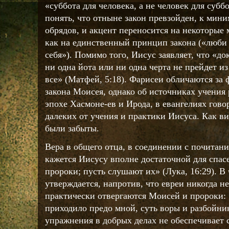
«суббота для человека, а не человек для суббо
понять, что отныне закон превзойден, к мин
обрядов, и акцент переносится на некоторые
как на единственный принцип закона («люби 
себя»). Помимо того, Иисус заявляет, что «до
ни одна йота или ни одна черта не прейдет из
все» (Матфей, 5:18). Фарисеи обличаются за
закона Моисея, однако об источниках учения
эпохе Хасмоне-ев и Ирода, в евангелиях гово
далеких от учения и практики Иисуса. Как в
были забыты.
Вера в общего отца, в соединении с почитан
кажется Иисусу вполне достаточной для спас
пророки; пусть слушают их» (Лука, 16:29). В
утверждается, напротив, что евреи никогда не
практически отвергаются Моисей и пророки: 
приходило предо мной, суть воры и разбойник
упражнения в добрых делах не обеспечивает с