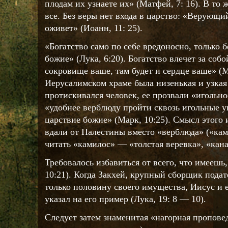
плодам их узнаете их» (Матфей, 7: 16). В то
все. Без веры нет входа в царство: «Верующий
оживет» (Иоанн, 11: 25).
«Богатство само по себе вредоносно, только 
божие» (Лука, 6:20). Богатство влечет за соб
сокровище ваше, там будет и сердце ваше» (М
Иерусалимском храме была низенькая и узкая 
протискивался человек, ее прозвали «игольно
«удобнее верблюду пройти сквозь игольные у
царствие божие» (Марк, 10:25). Смысл этого 
вдали от Палестины вместо «верблюда» («кам
читать «камилос» — «толстая веревка», «кана
Требовалось избавиться от всего, что имеешь,
10:21). Когда Закхей, крупный сборщик пода
только половину своего имущества, Иисус и 
указал на его пример (Лука, 19: 8 — 10).
Следует затем знаменитая «нагорная проповед