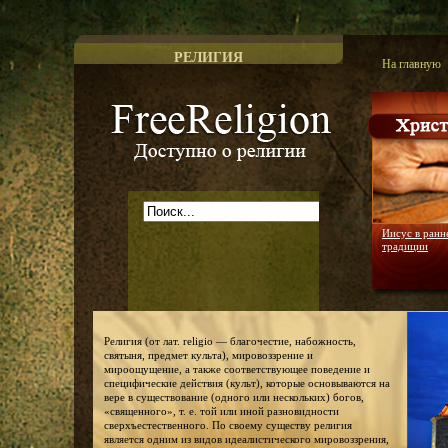
РЕЛИГИЯ
На главную
Доступно о религии
Иисус в ранн
традиции
Религия (от лат. religio — благочестие, набожность,
святыня, предмет культа), мировоззрение и
мироощущение, а также соответствующее поведение и
специфические действия (культ), которые основываются на
вере в существование (одного или нескольких) богов,
«священного», т. е. той или иной разновидности
сверхъестественного. По своему существу религия
является одним из видов идеалистического мировоззрения,