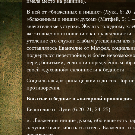
имела место на равнине).
В ней от «блаженных и нищих» (Лука, 6: 20–2
«блаженным и нищим духом» (Матфей, 5: 1 — 
значительные уступки. Желать голодному хле
же «голод» по отношению к справедливости —
утоление его служит слабым утешением для тех
составлялось Евангелие от Матфея, социаль
подвергался перестройке, и более невозможн
перед богатыми, если они определённым обра
своей «духовной» склонности к бедности.
Социальная доктрина церкви и до сих Пор не 
противоречия.
Богатые и бедные в «нагорной проповеди»
Евангелие от Луки (6:20–21; 24–25)
«…Блаженны нищие духом, ибо ваше есть ца
алчущие ныне, ибо насытитесь. Блаженны пл
воссмеетесь.