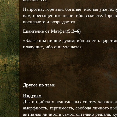
Напротив, горе вам, богатые! ибо вы уже пол
вам, пресыщенные ныне! ибо взалчете. Горе 
восплачете и возрыдаете».
Евангелие от Матфея
(5:3–6)
«Блаженны нищие духом; ибо их есть царств
плачущие, ибо они утешатся.
Другое по теме
Индуизм
Для индийских религиозных систем характер
аморфность, терпимость, свобода личного вы
активная личность самостоятельно решала, ку