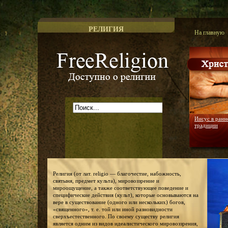
РЕЛИГИЯ
На главную
Доступно о религии
Иисус в ранн
традиции
Религия (от лат. religio — благочестие, набожность,
святыня, предмет культа), мировоззрение и
мироощущение, а также соответствующее поведение и
специфические действия (культ), которые основываются на
вере в существование (одного или нескольких) богов,
«священного», т. е. той или иной разновидности
сверхъестественного. По своему существу религия
является одним из видов идеалистического мировоззрения,