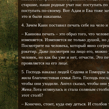
старшие, наши родные учат нас поступать по
поступать по-своему. Вот Адам и Ева тоже за
это и были наказаны.
4. Зачем Каин поставил печать себе на чело и
– Каинова печать – это образ того, что челов
изменяется. Изменяется не только душой, но 
Посмотрите на человека, который явно согреш
рэкетир. Даже посмотрев на лицо его, можно 
человек, но как бы уже и нет, отчасти. Это п
проявляется на его лице.
5. Господь наказал людей Содома и Гоморры за
жила благочестивая семья Лота. Господь посл
чтобы они уходили. Ангел сказал, чтобы они 
Жена Лота оглянулась и стала соляным столбо
этот столб?
– Конечно, стоит, куда ему деться. И столбов