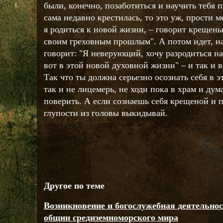
были, конечно, позаботиться и научить тебя п
сама недавно крестилась, то это уж, прости м
я родиться к новой жизни, – говорит крещены
своим греховным прошлым". А потом идет, н
говорит: "Я неверующий, хочу разродиться на
вот в этой новой духовной жизни" – и так и в
Так что ты должна серьезно осознать себя в 
так и не лицемерь, не ходи пока в храм и дум
поверить. А если сознаешь себя крещеной и п
глупости из головы выкидывай.
Другое по теме
Возникновение и богослужебная деятельно
общин средиземноморского мира