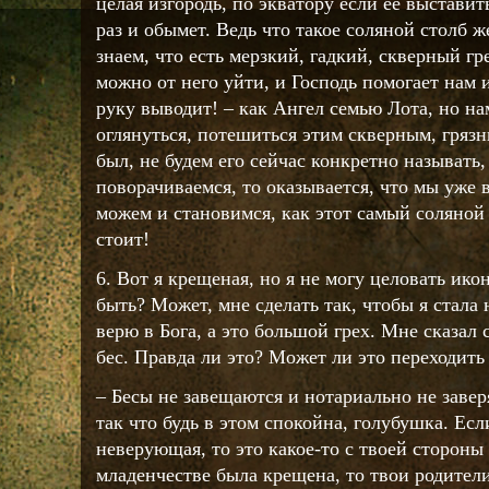
целая изгородь, по экватору если ее выставит
раз и обымет. Ведь что такое соляной столб 
знаем, что есть мерзкий, гадкий, скверный гр
можно от него уйти, и Господь помогает нам и
руку выводит! – как Ангел семью Лота, но на
оглянуться, потешиться этим скверным, грязн
был, не будем его сейчас конкретно называть,
поворачиваемся, то оказывается, что мы уже в
можем и становимся, как этот самый соляной 
стоит!
6. Вот я крещеная, но я не могу целовать икон
быть? Может, мне сделать так, чтобы я стала
верю в Бога, а это большой грех. Мне сказал
бес. Правда ли это? Может ли это переходить
– Бесы не завещаются и нотариально не завер
так что будь в этом спокойна, голубушка. Есл
неверующая, то это какое-то с твоей стороны
младенчестве была крещена, то твои родител