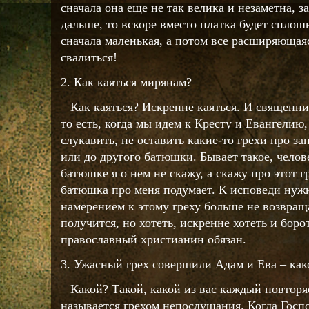
сначала она еще не так велика и незаметна, 
дальше, то вскоре вместо платка будет сплошн
сначала маленькая, а потом все расширяющаяс
свалиться!
2. Как каяться мирянам?
– Как каяться? Искренне каяться. И священни
то есть, когда мы идем к Кресту и Евангелию,
слукавить, не оставить какие-то грехи про з
или до другого батюшки. Бывает такое, челове
батюшке я о нем не скажу, а скажу про этот гр
батюшка про меня подумает. К исповеди нужн
намерением к этому греху больше не возвраща
получится, но хотеть, искренне хотеть и боро
православный христианин обязан.
3. Ужасный грех совершили Адам и Ева – как
– Какой? Такой, какой из вас каждый повторя
называется грехом непослушания. Когда Госпо