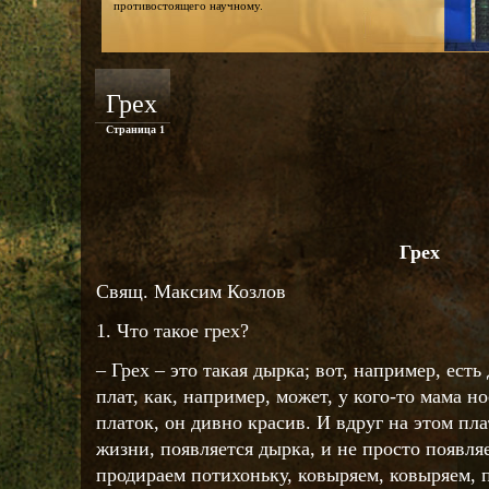
противостоящего научному.
Грех
Страница 1
Грех
Свящ. Максим Козлов
1. Что такое грех?
– Грех – это такая дырка; вот, например, ест
плат, как, например, может, у кого-то мама н
платок, он дивно красив. И вдруг на этом пл
жизни, появляется дырка, и не просто появляе
продираем потихоньку, ковыряем, ковыряем, п