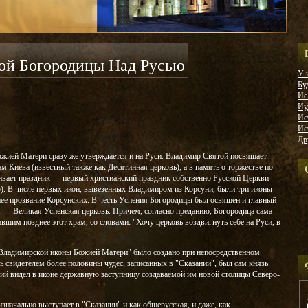
ой Богородицы Над Русью
У 
Бу
Ис
Иу
Ис
Ис
Др
ожией Матери сразу же утверждается и на Руси. Владимир Святой посвящает
 Киева (известный также как Десятинная церковь), а в память о торжестве по
ивает праздник — первый христианский праздник собственно Русской Церкви
о). В числе первых икон, вывезенных Владимиром из Корсуни, были три иконы
ее прозвание Корсунских. В честь Успения Богородицы был освящен и главный
 — Великая Успенская церковь. Причем, согласно преданию, Богородица сама
вшим позднее этот храм, со словами: "Хочу церковь воздвигнуть себе на Руси, в
х Владимирской иконы Божией Матери" было создано при непосредственном
 свидетелем более половины чудес, записанных в "Сказании", был сам князь.
ий видел в иконе державную заступницу создаваемой им новой столицы Северо-
изначально выступает в "Сказании" и как общерусская, и даже, как