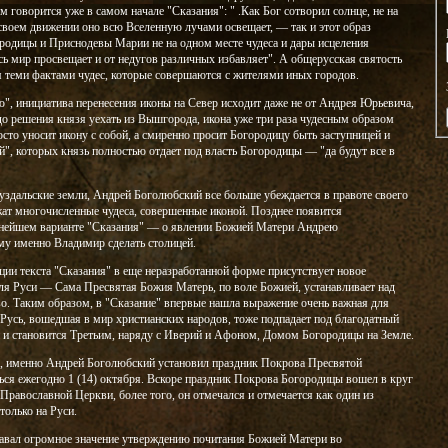
 говорится уже в самом начале "Сказания": " .Как Бог сотворил солнце, не на
 своем движении оно всю Вселенную лучами освещает, — так и этот образ
одицы и Приснодевы Марии не на одном месте чудеса и дары исцеления
весь мир просвещает и от недугов различных избавляет". А общерусская святость
 теми фактами чудес, которые совершаются с жителями иных городов.
ю", инициатива перенесения иконы на Север исходит даже не от Андрея Юрьевича,
о решения князя уехать из Вышгорода, икона уже три раза чудесным образом
росто уносит икону с собой, а смиренно просит Богородицу быть заступницей и
", которых князь полностью отдает под власть Богородицы — "да будут все в
здальские земли, Андрей Боголюбский все больше убеждается в правоте своего
жат многочисленные чудеса, совершенные иконой. Позднее появится
евнейшем варианте "Сказания" — о явлении Божией Матери Андрею
му именно Владимир сделать столицей.
ции текста "Сказания" в еще неразработанной форме присутствует новое
ля Руси — Сама Пресвятая Божия Матерь, по воле Божией, устанавливает над
о. Таким образом, в "Сказание" впервые нашла выражение очень важная для
 Русь, вошедшая в мир христианских народов, тоже подпадает под благодатный
и становится Третьим, наряду с Иверий и Афоном, Домом Богородицы на Земле.
ию, именно Андрей Боголюбский установил праздник Покрова Пресвятой
ься ежегодно 1 (14) октября. Вскоре праздник Покрова Богородицы вошел в круг
Православной Церкви, более того, он отмечался и отмечается как один из
только на Руси.
вал огромное значение утверждению почитания Божией Матери во