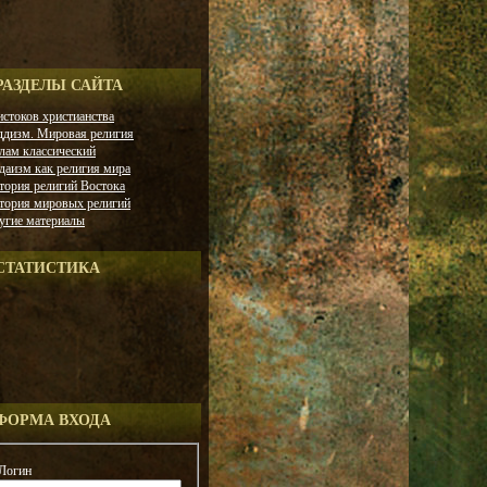
РАЗДЕЛЫ САЙТА
истоков христианства
ддизм. Мировая религия
лам классический
даизм как религия мира
тория религий Востока
тория мировых религий
угие материалы
СТАТИСТИКА
ФОРМА ВХОДА
Логин