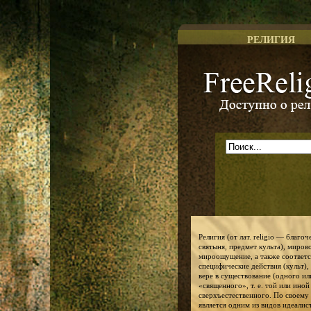
РЕЛИГИЯ
Доступно о религии
Религия (от лат. religio — благо
святыня, предмет культа), миров
мироощущение, а также соответ
специфические действия (культ),
вере в существование (одного ил
«священного», т. е. той или ино
сверхъестественного. По своему
является одним из видов идеалис