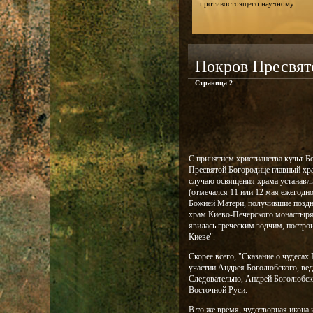
противостоящего научному.
Покров Пресвят
Страница 2
С принятием христианства культ Б
Пресвятой Богородице главный храм
случаю освящения храма устанавл
(отмечался 11 или 12 мая ежегодн
Божией Матери, получившие поздн
храм Киево-Печерского монастыря
явилась греческим зодчим, построи
Киеве".
Скорее всего, "Сказание о чудеса
участии Андрея Боголюбского, ведь
Следовательно, Андрей Боголюбск
Восточной Руси.
В то же время, чудотворная икона 