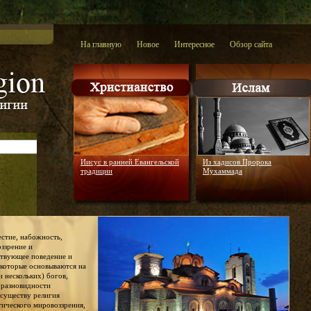
На главную
Новое
Интересное
Обзор сайта
Иисус в ранней Евангельской
Из хадисов Пророка
традиции
Мухаммада
честие, набожность,
оззрение и
ствующее поведение и
 которые основываются на
и нескольких) богов,
й разновидности
 существу религия
тического мировоззрения,