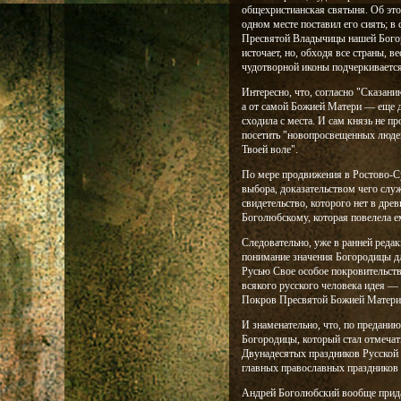
общехристианская святыня. Об этом
одном месте поставил его сиять; в
Пресвятой Владычицы нашей Богор
источает, но, обходя все страны, 
чудотворной иконы подчеркивается
Интересно, что, согласно "Сказани
а от самой Божией Матери — еще д
сходила с места. И сам князь не п
посетить "новопросвещенных людей
Твоей воле".
По мере продвижения в Ростово-Су
выбора, доказательством чего слу
свидетельство, которого нет в др
Боголюбскому, которая повелела е
Следовательно, уже в ранней редак
понимание значения Богородицы д
Русью Свое особое покровительств
всякого русского человека идея —
Покров Пресвятой Божией Матери 
И знаменательно, что, по предан
Богородицы, который стал отмечат
Двунадесятых праздников Русской 
главных православных праздников 
Андрей Боголюбский вообще прида