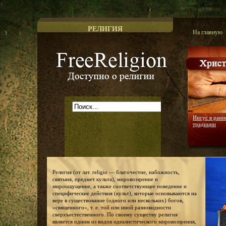
РЕЛИГИЯ
На главную
Доступно о религии
Иисус в ранн
традиции
Религия (от лат. religio — благочестие, набожность,
святыня, предмет культа), мировоззрение и
мироощущение, а также соответствующее поведение и
специфические действия (культ), которые основываются на
вере в существование (одного или нескольких) богов,
«священного», т. е. той или иной разновидности
сверхъестественного. По своему существу религия
является одним из видов идеалистического мировоззрения,