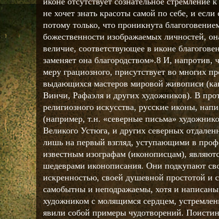
иконе отсутствует сознательное стремление к
не хочет знать красоты самой по себе, и если 
потому только, что проникнута благоговением
божественности изображаемых личностей, она
величие, соответствующее в иконе благого
заменяет она благородством».8 И, напротив,
меру грациозного, присутствует во многих п
выдающихся мастеров мировой живописи (как
Винчи, Рафаэля и других художников). В про
религиозного искусства, русские иконы, нап
(например, т.н. «северные письма» художник
Великого Устюга, и других северных отдален
лишь на первый взгляд, уступающими в проф
известным изографам (иконописцам), являются
шедеврами иконописания. Они подкупают св
искренностью, своей душевной простотой и 
самобытны и неподражаемы, хотя и написаны 
художником с молящимся сердцем, устремлен
явили собой примеры чудотворений. Поисти