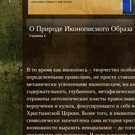
противостоящего научному.
О Природе Иконописного Образа
Страница 4
В то время как иконопись – творчество особо
определенными правилами, не просто ставш
механически усвоенными иконописцем, но к
содержательного, глубинного, метафизическог
отражены онтологические пласты православия
вероучения и культа, фокусирующего в себе
Христианской Церкви. Более того, в иконопи
символически запечатлена сама история христ
возможности выразить невыразимое – до тог
средствами это возможно. И если в ранние х