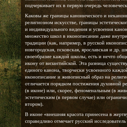
подчеркивает их в первую очередь человеческ
Каковы же границы канонического и неканон
религиозном искусстве, границы эстетическог
и индивидуального видения и усвоения канон
множество школ в иконописании даже внутр
традиции (как, например, в русской иконопи
новгородская, псковская, ярославская и др. 
своеобразие каждой школы, есть и нечто общ
икону от византийской. Эта разница существу
единого канона, творчески усвоенного каждо
иконописание и живописный образ на религ
отличается порядком постижения духовной р
(в иконе) или, скорее, феноменальным (в жив
эстетическим (в первом случае) или огранич
втором).
В иконе «внешняя красота принесена в жертву
справедливо отмечает русский исследователь