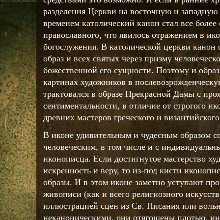
разделения Церкви на восточную и западную 
временем католический канон стал все более 
православного, что явилось отражением в ик
богослужения. В католической церкви канон 
образ и всех святых через призму человеческ
божественной его сущности. Поэтому и образ
картинах художников в послевозрожденческую
трактовался в образе Прекрасной Дамы с про
сентиментальности, в отличие от строгого ик
древних мастеров греческого и византийского
В иконе удивительным и чудесным образом со
человеческим, в том числе и с индивидуаль
иконописца. Если достигнутое мастерство худ
искренность и веру, то из-под кисти иконоп
образы. И в этом иконе заметно уступают пр
живописи (как и всего религиозного искусст
иллюстрацией сцен из Св. Писания или вольн
неканоническими, они отягощены плотью, и