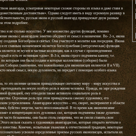
ством авангарда, усматривая некоторые схожие стороны их языка и даже ставя в
удожественным достоинствам». Однако следует иметь в виду огромную разницу в
ействительности, русская икона и русский авангард принадлежат двум разным
а этом подробнее.
усство и не столько искусство. У нее множество других функций, помимо
ение иконы с авангардом заметно обедняет ее смысл и назначение. Во- 2-х, икона
айну создания Богообраза и святых. Она участвует в молитве как посредник. Икона
и и ее главным назначением является богослужебная (литургическая) функция.
является не музеи и частные коллекции, как в случае с произведениями
торый и есть ее истинным «дом». В-3-х, икона строго подчинена канону, т.е.
 по которым она была создана и которые коллективно (соборно) были
их Соборах (напомним, что важнейшими для иконописцев являются II и VII).
росто некий смысл, некую духовность, но передает с помощью особого языка
ва, то это явление целиком принадлежащее светскому миру – миру искусства и
 претендовать на некую особую роль в жизни человека. Правда, на заре рождения
енной функцией, ему отводили также активную социальную роль в
щества. Огромная роль при этом принадлежала самому художнику, его
ским устремлениям. Авангардное искусство – это, скорее, эксперимент в области
ка, буйство энергии, часто неосознаваемой. В то время как иконописание
илия» и концентрации всех духовных сил, которым подчинены также душевно-
ев часто безымянны, они были столь смиренны, что не смели ставить свои
Этого нельзя сказать о художниках-авангардистах, которые открыто мечтали о
о известны. Конечно, испытывая уважение к отечественной традиции, некоторые
ессознательно усвоили определенные приемы русских иконописцев, испытали их