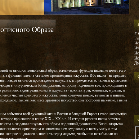
описного Образа
У 
Бу
Ис
Иу
Ис
Ис
Др
енной не являлся иконописный образ, эстетическая функция иконы не имеет того
я эта функция имеет в светском произведении искусства. Ибо икона - не предмет
ния, каким является произведение искусства, а, прежде всего, явление культовое,
твующая в литургическом богослужении, которому подчинено все, происходящее в
з различных видов религиозного искусства - архитектуры, живописи, музыки, и
млемой частью храмового искусства, икона созвучна покою, вечности и тишине.
ходящего. Так же, как и все храмовое искусство, она построена на камне, а не на
ким событием всей духовной жизни России и Западной Европы стало «открытие»
 которое произошло в конце XIX – XX в.в. И сегодня русская икона остается
нства в создании визуального образа подлинной духовности. Вновь открытая
словно является ориентиром и напоминанием художнику и всему миру о том
ии, которое он должен выполнить перед людьми, чтобы они не забывали по
орен сам человек.