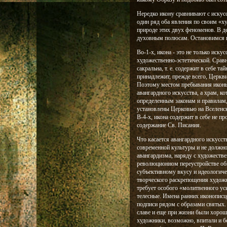
Нередко икону сравнивают с искус
один ряд оба явления по своим «х
природе этих двух феноменов. В д
духовным полюсам. Остановимся н
Во-1-х, икона - это не только иск
художественно-эстетической. Сравн
сакральна, т. е. содержит в себе т
принадлежит, прежде всего, Церкв
Поэтому местом пребывания иконы 
авангардного искусства, а храм, ко
определенным законам и правилам,
установлены Церковью на Вселенск
В-4-х, икона содержит в себе не п
содержание Св. Писания.
Что касается авангардного искусст
современной культуры и не должно
авангардизма, наряду с художеств
революционном переустройстве об
субъективному вкусу и идеологиче
творческого раскрепощения художни
требует особого «молитвенного ус
телесные. Имена ранних иконописц
подписи рядом с образами святых. 
славе и еще при жизни были хорош
художники, возможно, впитали и б