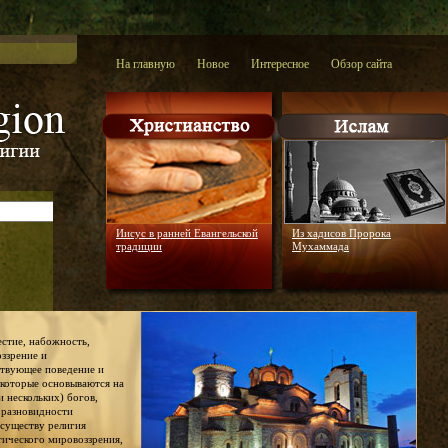
На главную
Новое
Интересное
Обзор сайта
Иисус в ранней Евангельской
Из хадисов Пророка
традиции
Мухаммада
честие, набожность,
оззрение и
ствующее поведение и
 которые основываются на
и нескольких) богов,
й разновидности
 существу религия
тического мировоззрения,