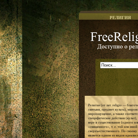
РЕЛИГИЯ
Доступно о религии
Религия (от лат. religio — благо
святыня, предмет культа), миров
мироощущение, а также соответ
специфические действия (культ),
вере в существование (одного ил
«священного», т. е. той или ино
сверхъестественного. По своему
является одним из видов идеалис