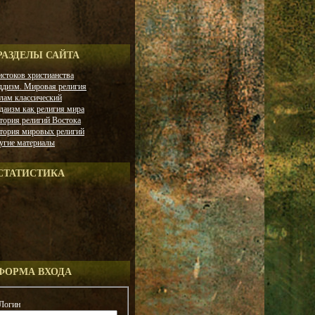
РАЗДЕЛЫ САЙТА
истоков христианства
ддизм. Мировая религия
лам классический
даизм как религия мира
тория религий Востока
тория мировых религий
угие материалы
СТАТИСТИКА
ФОРМА ВХОДА
Логин