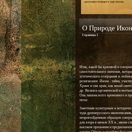
противостоящего научному.
О Природе Икон
Страница 5
Итак, какой бы красивой и соверш
самостоятельного значения, котора
эстетического созерцания и любова
религиозное. Икона - тайна, учас
Храме и сам храм, как некий синте
др. Являясь органической и неотъе
Она лишена всего временного и пре
песке.
Заметным культурным и историчес
чуда древнерусского иконописания,
непревзойденным образцом соверше
для взора в начале XX в., икона 
высоком призвании и предназначен
какому Образу и подобию был сотв