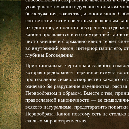
усовершенствованных духовным опытом мног
богослужения, зодчества, иконописания. Собо
соответствие всем известным церковным кан
их единство, и полнота внутреннего содержа
канона проявляется в его внутренней таинст
чисто внешне и формально канон теряет сине
во внутренний канон, интериоризация его, о
глубины Боговедения.
Принципиальная черта православного символ
которая предохраняет церковное искусство о
произвольное символотворчество каждого отд
означало бы разрушение двуединства, распад
Первообразом и образом. Вместе с тем, прин
православной каноничности — ее символично
всякого натурализма, предотвратить попытки
Первообраза. Канон поэтому есть не столько 
сколько мировоззренческая.