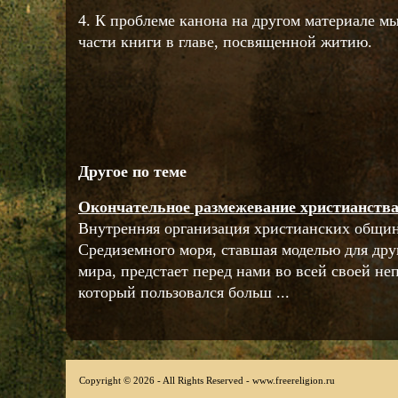
4. К проблеме канона на другом материале м
части книги в главе, посвященной житию.
Другое по теме
Окончательное размежевание христианства 
Внутренняя организация христианских общин
Средиземного моря, ставшая моделью для дру
мира, предстает перед нами во всей своей не
который пользовался больш ...
Copyright © 2026 - All Rights Reserved - www.freereligion.ru