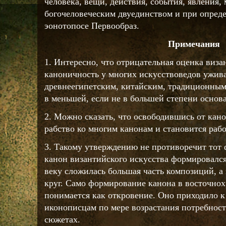
человека, вещи, действия, события, явления,
богочеловеческим двуединством и при опреде
эонотопосе Первообраз.
Примечания
1. Интересно, что отрицательная оценка визан
каноничность у многих искусствоведов ужив
древнеегипетским, китайским, традиционным
в меньшей, если не в большей степени основ
2. Можно сказать, что освободившись от кано
рабство ко многим канонам и становится рабо
3. Такому утверждению не противоречит тот 
канон византийского искусства формировался
веку сложилась большая часть композиций, а
круг. Само формирование канона в восточнох
понимается как откровение. Оно приходило к
иконописцам по мере возрастания потребнос
сюжетах.