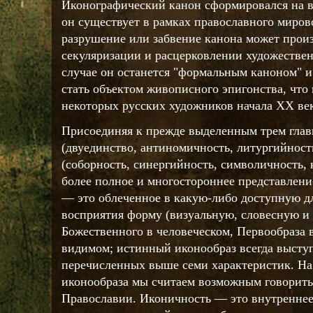
Иконографический канон сформировался на в
он существует в рамках православного миров
разрушение или забвение канона может прои
секуляризации и расцерковлении художествен
случае он останется "формальным каноном" и 
стать объектом живописного эпигонства, что 
некоторых русских художников начала XX век
Присоединяя к прежде выделенным трем гла
(двуединство, антиномичность, литургийнос
(соборность, синергийность, символичность,
более полное и многостороннее представлени
— это облеченное в какую-либо доступную д
восприятия форму (визуальную, словесную и 
Божественного в человеческом, Первообраза в
видимом; истинный иконообраз всегда выступ
перечисленных выше семи характеристик. На
иконообраза мы считаем возможным говорить
Православии. Иконичность — это внутреннее