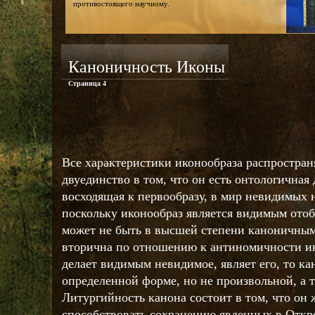
противостоящего научному.
Каноничность Иконы
Страница 4
Все характеристики иконообраза распростран
двуединство в том, что он есть онтологичная 
восходящая к первообразу, в мир невидимых
поскольку иконообраз является видимым отоб
может не быть в высшей степени каноничным
вторична по отношению к антиномичности ик
делает видимым невидимое, являет его, то ка
определенной форме, но не произвольной, а т
Литургийность канона состоит в том, что он
способствовать сохранению явленных в Откр