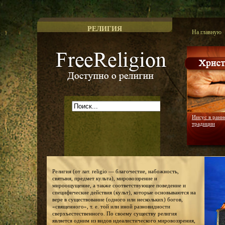
РЕЛИГИЯ
На главную
Доступно о религии
Иисус в ранн
традиции
Религия (от лат. religio — благочестие, набожность,
святыня, предмет культа), мировоззрение и
мироощущение, а также соответствующее поведение и
специфические действия (культ), которые основываются на
вере в существование (одного или нескольких) богов,
«священного», т. е. той или иной разновидности
сверхъестественного. По своему существу религия
является одним из видов идеалистического мировоззрения,