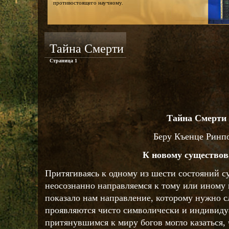
противостоящего научному.
Тайна Смерти
Страница 1
Тайна Смерти
Беру Къенце Ринп
К новому существо
Притягиваясь к одному из шести состояний с
неосознанно направляемся к тому или иному 
показало нам направление, которому нужно с
проявляются чисто символически и индивиду
притянувшимся к миру богов могло казаться,