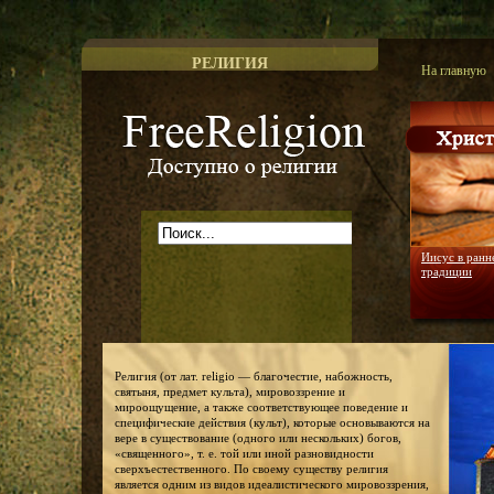
РЕЛИГИЯ
На главную
Доступно о религии
Иисус в ранн
традиции
Религия (от лат. religio — благочестие, набожность,
святыня, предмет культа), мировоззрение и
мироощущение, а также соответствующее поведение и
специфические действия (культ), которые основываются на
вере в существование (одного или нескольких) богов,
«священного», т. е. той или иной разновидности
сверхъестественного. По своему существу религия
является одним из видов идеалистического мировоззрения,