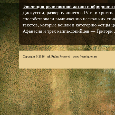
Эволюция религиозной жизни и обрядности
Дискуссии, развернувшиеся в IV в. в христиа
способствовали выдвижению нескольких епис
текстов, которые вошли в категорию «отцы ц
Афанасия и трех каппа-докийцев — Григори .
Copyright © 2026 - All Rights Reserved - www.freereligion.ru