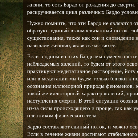
жизни, то есть Бардо от рождения до смерти.
раскручивается цикл различных Бардо условн
Нужно помнить, что эти Бардо не являются 
образуют единый взаимосвязанный поток гло
существования, также как сон и сновидение 
называем жизнью, являясь частью ее.
Если в одном из этих Бардо мы сумеем пости
наблюдаемых явлений, то будем от этого осв
практикуют медитативное растворение, йогу с
или в медитации мы будем только близки к 
осознания иллюзорной природы феноменов, э
такой же иллюзорный характер явлений, прои
наступления смерти. В этой ситуации осозна
из-за силы происходящего и проще, так как у
пленником физического тела.
Бардо составляют единый поток, и можно осв
Если в течение жизни достигают стабильного