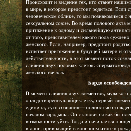
Происходит и видение тех, кто станет нашим
в мире, в котором предстоит родиться. Если 
человеческом облике, то мы познакомимся с 
сексуальном союзе. Во время полового акта 
притяжение к одному и сильнейшую антипати
от того, представителем какого пола сужден
женского. Если, например, предстоит родить
испытает притяжение к будущей матери и от
действительности, в этот момент поток созна
слияния двух половых клеток: сперматозоида
женского начала.
Бардо освобожде
В момент слияния двух элементов, мужского 
оплодотворенную яйцеклетку, первый элемен
единица, суть сознания— полностью отождест
началом зародыша. Он становится как бы пл
возможности уйти. Тогда и начинается процес
в лоне, приводящий в конечном итоге к рожде