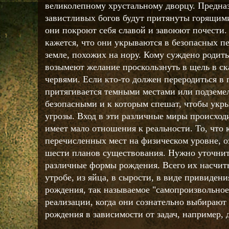
великолепному хрустальному дворцу. Предна
завистливых богов будут притянуты горящими
они покроют себя славой и завоюют почести
кажется, что они укрываются в безопасных п
земле, похожих на нору. Кому суждено родит
возымеют желание проскользнуть в щель в ск
червями. Если кто-то должен переродиться в 
притягивается темными местами или подземе
безопасными и к которым спешат, чтобы укр
угрозы. Вход в эти различные миры происход
имеет мало отношения к реальности. То, что 
перечисленных мест на физическом уровне, оз
шести планов существования. Нужно уточнит
различные формы рождения. Всего их насчиты
утробе, из яйца, в сырости, в виде привиден
рождения, так называемое "самопроизвольное
реализации, когда они сознательно выбирают 
рождения в зависимости от задач, например, д