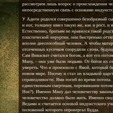
рассмотрим лишь вопрос о происхождении ч
непосредственную связь с основами индуистс
У Адити родился совершенно безобразный сын
и ног, толщину имел такую же, как и рост, и
Естественно, братьям не нравился такой род
пластической хирургии, они быстренько оття
вполне дееспособный человек. А чтобы матер
отсеченных кусочков соорудили слона, будущ
Сам Вивасват считался богом, а вот его пото
Ману, – они уже были людьми. От богов их от
умереть. Что и произошло с Ямой, который 
новом мире. Посему и стал он владыкой царс
справедливости. Ями погиб во время потопа.
единственным смертным, пережившим потом 
Ное?). Именно Ману дал человечеству законы
человечество должно было жить. Именно свод
Ведами и считается основой индуистского уч
положений которого опровергал Будда.