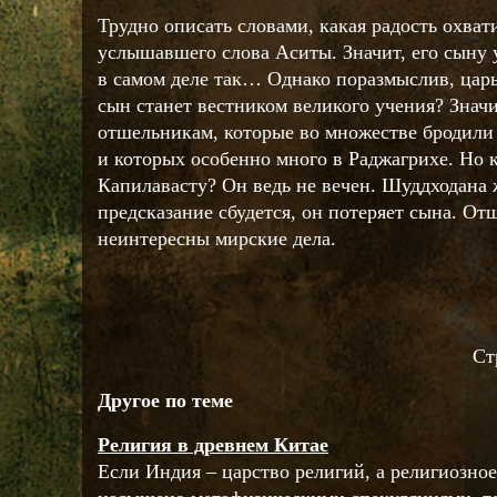
Трудно описать словами, какая радость охват
услышавшего слова Аситы. Значит, его сыну у
в самом деле так… Однако поразмыслив, царь
сын станет вестником великого учения? Значи
отшельникам, которые во множестве бродили
и которых особенно много в Раджагрихе. Но к
Капилавасту? Он ведь не вечен. Шуддходана 
предсказание сбудется, он потеряет сына. От
неинтересны мирские дела.
Ст
Другое по теме
Религия в древнем Китае
Если Индия – царство религий, а религиозн