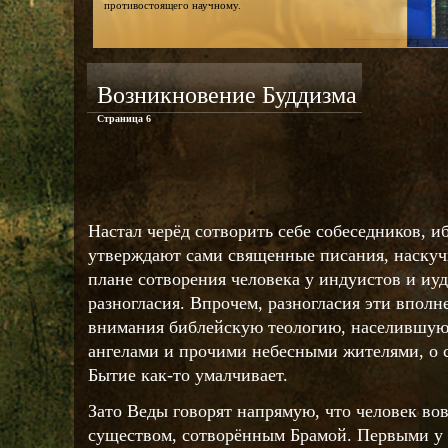
противостоящего научному.
Возникновение Буддизма
Страница 6
Настал черёд сотворить себе собеседников, и
утверждают сами священные писания, наскучи
плане сотворения человека у индуистов и иу
разногласия. Впрочем, разногласия эти вполн
внимания библейскую теологию, населившую
ангелами и прочими небесными жителями, о 
Бытие как-то умалчивает.
Зато Веды говорят напрямую, что человек во
существом, сотворённым Брамой. Первыми у