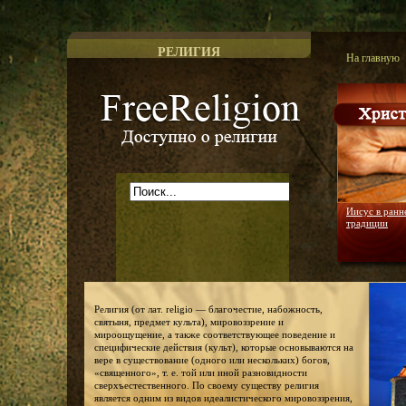
РЕЛИГИЯ
На главную
Доступно о религии
Иисус в ранн
традиции
Религия (от лат. religio — благочестие, набожность,
святыня, предмет культа), мировоззрение и
мироощущение, а также соответствующее поведение и
специфические действия (культ), которые основываются на
вере в существование (одного или нескольких) богов,
«священного», т. е. той или иной разновидности
сверхъестественного. По своему существу религия
является одним из видов идеалистического мировоззрения,