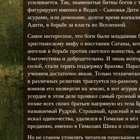
усиливается. Так, знаменитые битвы богов с
фигурируют именно в Ведах – Сыновья Дити 
асурами, или демонами, долгое время воевал
Адити, в борьбе за власть во Вселенной.
Самое интересное, что боги были младшими 
христианскому мифу о восстании Сатаны, ко
ангелов в борьбе против светлого воинства, 
благочестивы и добродетельны. И лишь возг
силой, стали терять поддержку Брахмы. Пара
учением достаточно явная. Только техническ
в различных религиях трактуется по-разному.
воинов его низвергли на землю, в вот асуров
усердие в этом деле проявил самый грозный 
позже всех своих братьев напрямую из тела 
называемый Рудрой. Страшный, красный и к
искал одиночества, удалился в Гималаи и вёл
преданию, именно в Гималаях Шива и создал 
Но не станем утомлять читателя пересказом