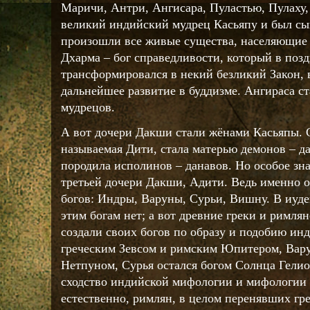
Маричи, Антри, Ангисара, Пуластью, Пулаху,
великий индийский мудрец Касьяпу и был сы
произошли все живые существа, населяющие
Дхарма – бог справедливости, который в поз
трансформировался в некий безликий Закон, 
дальнейшее развитие в буддизме. Ангираса с
мудрецов.
А вот дочери Дакши стали жёнами Касьяпы. 
называемая Дити, стала матерью демонов – да
породила исполинов – данавов. Но особое зн
третьей дочери Дакши, Адити. Ведь именно 
богов: Индры, Варуны, Сурьи, Вишну. В иуд
этим богам нет; а вот древние греки и римлян
создали своих богов по образу и подобию ин
греческим Зевсом и римским Юпитером, Вар
Нетпуном, Сурья остался богом Солнца Гели
сходство индийской мифологии и мифологии д
естественно, римлян, в целом перенявших г