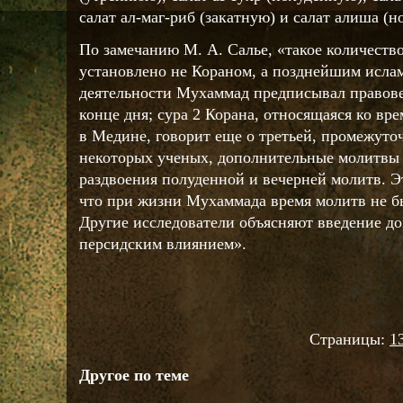
салат ал-маг-риб (закатную) и салат алиша (н
По замечанию М. А. Салье, «такое количест
установлено не Кораном, а позднейшим исла
деятельности Мухаммад предписывал правове
конце дня; сура 2 Корана, относящаяся ко в
в Медине, говорит еще о третьей, промежут
некоторых ученых, дополнительные молитвы 
раздвоения полуденной и вечерней молитв. Э
что при жизни Мухаммада время молитв не б
Другие исследователи объясняют введение д
персидским влиянием».
Страницы:
1
Другое по теме