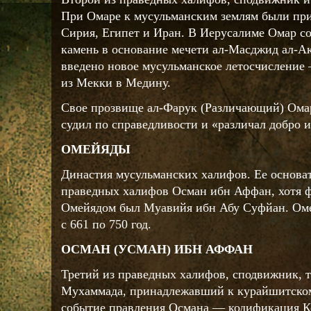
При Омаре к мусульманским землям были пр
Сирия, Египет и Иран. В Иерусалиме Омар с
камень в основание мечети ал-Масджид ал-А
введено новое мусульманское летосчисление
из Мекки в Медину.
Свое прозвище ал-Фарук (Различающий) Омар 
судил по справедливости и «различал добро и
ОМЕЙЯДЫ
Династия мусульманских халифов. Ее основат
праведных халифов Осман ибн Аффан, хотя 
Омейядом был Муавийя ибн Абу Суфйан. Ом
с 661 по 750 год.
ОСМАН (УСМАН) ИБН АФФАН
Третий из праведных халифов, сподвижник, т
Мухаммада, принадлежавший к курайшитском
событие правления Османа — кодификация К