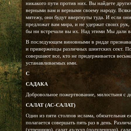
никакого пути против них. Вы найдете других
верными вам и верными своему народу. Всяки
мятежу, они будут ввергнуты туда. И если они
предложат вам мира, и не удержат своих рук, 
бы ни встречали вы их. Над этими Мы дали ва
В последующем виновными в ридде признава
и приверженцы различных шиитских сект. По
совершают все, кто не придерживается весьм
устанавливаемых ими.
С
САДАКА
Добровольное пожертвование, милостыня с д
САЛАТ (АС-САЛАТ)
Один из пяти столпов ислама, обязательная 
полагается совершать пять раз в день. Разли
(утреннюю), салат аз-зухр (полуденную), сала