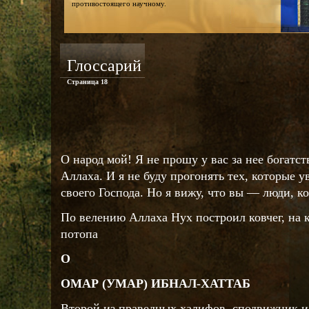
противостоящего научному.
Глоссарий
Страница 18
О народ мой! Я не прошу у вас за нее богатст
Аллаха. И я не буду прогонять тех, которые у
своего Господа. Но я вижу, что вы — люди, ко
По велению Аллаха Нух построил ковчег, на 
потопа
О
ОМАР (УМАР) ИБНАЛ-ХАТТАБ
Второй из праведных халифов, сподвижник и