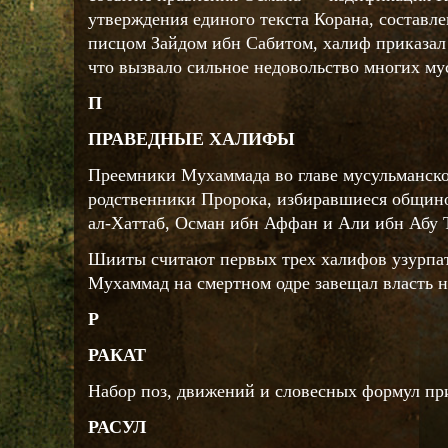
утверждения единого текста Корана, составл
писцом Зайдом ибн Сабитом, халиф приказал 
что вызвало сильное недовольство многих му
П
ПРАВЕДНЫЕ ХАЛИФЫ
Преемники Мухаммада во главе мусульманск
родственники Пророка, избиравшиеся общино
ал-Хаттаб, Осман ибн Аффан и Али ибн Абу 
Шииты считают первых трех халифов узурпа
Мухаммад на смертном одре завещал власть 
Р
РАКАТ
Набор поз, движений и словесных формул пр
РАСУЛ