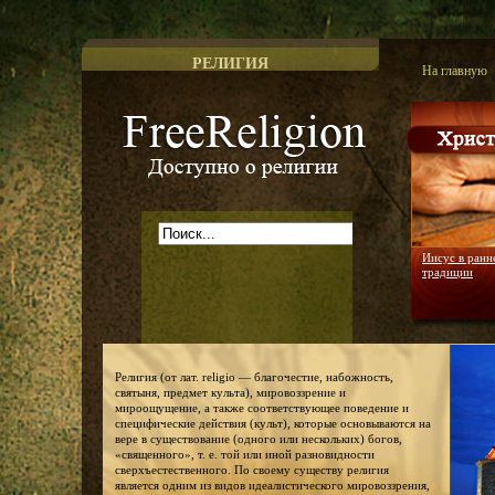
РЕЛИГИЯ
На главную
Доступно о религии
Иисус в ранн
традиции
Религия (от лат. religio — благочестие, набожность,
святыня, предмет культа), мировоззрение и
мироощущение, а также соответствующее поведение и
специфические действия (культ), которые основываются на
вере в существование (одного или нескольких) богов,
«священного», т. е. той или иной разновидности
сверхъестественного. По своему существу религия
является одним из видов идеалистического мировоззрения,