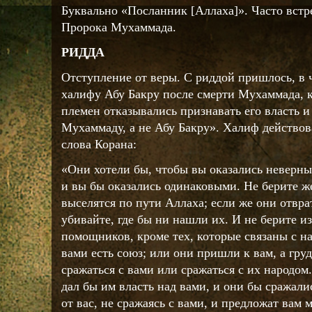
Буквально «Посланник [Аллаха]». Часто вст
Пророка Мухаммада.
РИДДА
Отступление от веры. С риддой пришлось, в 
халифу Абу Бакру после смерти Мухаммада, к
племен отказывались признавать его власть 
Мухаммаду, а не Абу Бакру». Халиф действов
слова Корана:
«Они хотели бы, чтобы вы оказались неверн
и вы бы оказались одинаковыми. Не берите же
выселятся по пути Аллаха; если же они отвра
убивайте, где бы ни нашли их. И не берите из
помощников, кроме тех, которые связаны с н
вами есть союз; или они пришли к вам, а гру
сражаться с вами или сражаться с их народом
дал бы им власть над вами, и они бы сражали
от вас, не сражаясь с вами, и предложат вам 