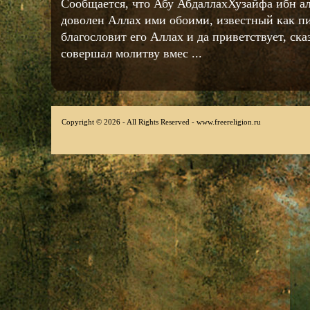
Сообщается, что Абу АбдаллахХузайфа ибн ал
доволен Аллах ими обоими, известный как п
благословит его Аллах и да приветствует, ск
совершал молитву вмес ...
Copyright © 2026 - All Rights Reserved - www.freereligion.ru