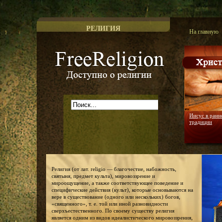
РЕЛИГИЯ
На главную
Доступно о религии
Иисус в ранн
традиции
Религия (от лат. religio — благочестие, набожность,
святыня, предмет культа), мировоззрение и
мироощущение, а также соответствующее поведение и
специфические действия (культ), которые основываются на
вере в существование (одного или нескольких) богов,
«священного», т. е. той или иной разновидности
сверхъестественного. По своему существу религия
является одним из видов идеалистического мировоззрения,