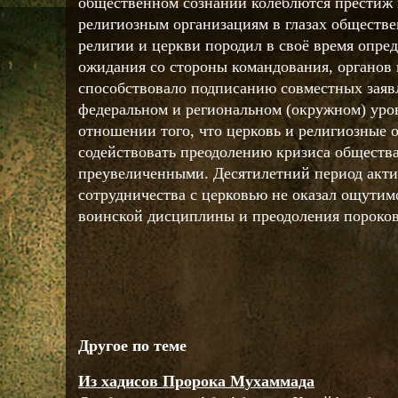
общественном сознании колеблются престиж 
религиозным организациям в глазах обществе
религии и церкви породил в своё время опр
ожидания со стороны командования, органов 
способствовало подписанию совместных заяв
федеральном и региональном (окружном) уро
отношении того, что церковь и религиозные 
содействовать преодолению кризиса общества
преувеличенными. Десятилетний период акти
сотрудничества с церковью не оказал ощутим
воинской дисциплины и преодоления пороков
Другое по теме
Из хадисов Пророка Мухаммада