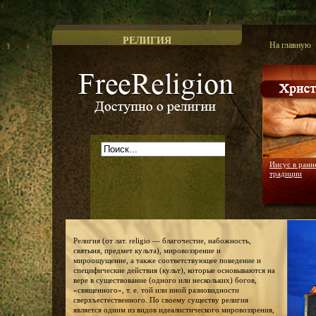
РЕЛИГИЯ
На главную
Доступно о религии
Иисус в ранн
традиции
Религия (от лат. religio — благочестие, набожность,
святыня, предмет культа), мировоззрение и
мироощущение, а также соответствующее поведение и
специфические действия (культ), которые основываются на
вере в существование (одного или нескольких) богов,
«священного», т. е. той или иной разновидности
сверхъестественного. По своему существу религия
является одним из видов идеалистического мировоззрения,