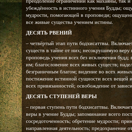
преодоление ограничений как махаяны, так и
убеждённость в истинного учения Будды; о
мудрости, помогающей в проповеди; ощущен
все живые существа учением истины.
ДЕСЯТЬ РВЕНИЙ
– четвёртый этап пути бодхисаттвы. Включает
существ в тайне от них; несокрушимую веру 
проповедь учения всех без исключения будд; 
им; благословение всех живых существ; над
безграничным благом; видение во всех живы
постижение истинной сущности всех вещей и
всех привязанностей; освобождение от завис
ДЕСЯТЬ СТУПЕНЕЙ ВЕРЫ
– первая ступень пути бодхисаттвы. Включает
веры в учение Будды; запоминание всего пост
сосредоточенность; обретение мудрости; при
направленная деятельность; предохранение о