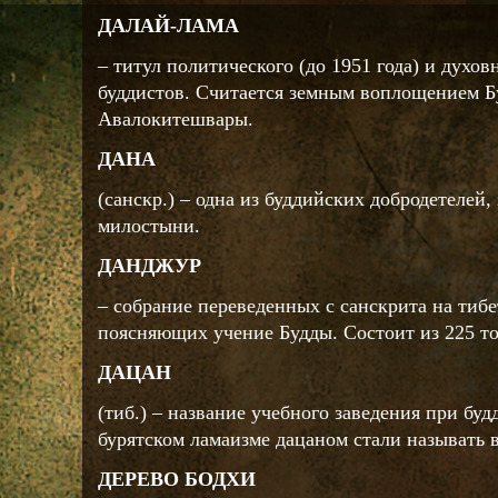
ДАЛАЙ-ЛАМА
– титул политического (до 1951 года) и духов
буддистов. Считается земным воплощением 
Авалокитешвары.
ДАНА
(санскр.) – одна из буддийских добродетелей
милостыни.
ДАНДЖУР
– собрание переведенных с санскрита на тибе
поясняющих учение Будды. Состоит из 225 т
ДАЦАН
(тиб.) – название учебного заведения при бу
бурятском ламаизме дацаном стали называть 
ДЕРЕВО БОДХИ