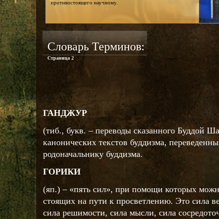
противостоящего научному.
Словарь Терминов:
Страница 2
ГАНДЖУР
(тиб., букв. – переводы сказанного Буддой Ш
канонических текстов буддизма, переведенны
родоначальнику буддизма.
ГОРИКИ
(яп.) – «пять сил», при помощи которых можн
стоящих на пути к просветлению. Это сила ве
сила решимости, сила мысли, сила сосредоточ