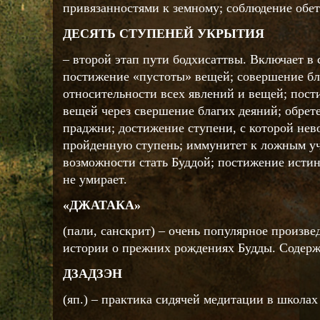
привязанностями к земному; соблюдение обет
ДЕСЯТЬ СТУПЕНЕЙ УКРЫТИЯ
– второй этап пути бодхисаттвы. Включает в 
постижение «пустоты» вещей; совершение бл
относительности всех явлений и вещей; пос
вещей через свершение благих деяний; обрет
праджни; достижение ступени, с которой не
пройденную ступень; иммунитет к ложным уч
возможности стать Буддой; постижение истин
не умирает.
«ДЖАТАКА»
(пали, санскрит) – очень популярное произве
истории о прежних рождениях Будды. Содерж
ДЗАДЗЭН
(яп.) – практика сидячей медитации в школах