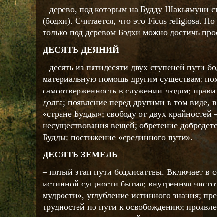
– дерево, под которым на Будду Шакьямуни 
(бодхи). Считается, что это Ficus religiosa. 
только под деревом Бодхи можно достичь про
ДЕСЯТЬ ДЕЯНИЙ
– десять из пятидесяти двух ступеней пути б
материальную помощь другим существам; пом
самоотверженность в служении людям; прави
долга; появление перед другими в том виде, в
«стране Будды»; свободу от двух крайностей
несуществования вещей; обретение добродете
Будды; постижение «срединного пути».
ДЕСЯТЬ ЗЕМЕЛЬ
– пятый этап пути бодхисаттвы. Включает в с
истинной сущности бытия; внутренняя чистот
мудрости», углубление истинного знания; пр
трудностей по пути к освобождению; проявле