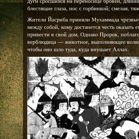
дуги сросшихся на переносице бровей, длин
блестящие глаза, нос с горбинкой; смелая, тя
Жители Йасриба приняли Мухаммада чрезвыч
между собой, кому достанется честь оказать 
привести в свой дом. Однако Пророк, поблаго
верблюдица — животное, выполняющее волю 
чтобы оно шло туда, куда внушает Аллах.