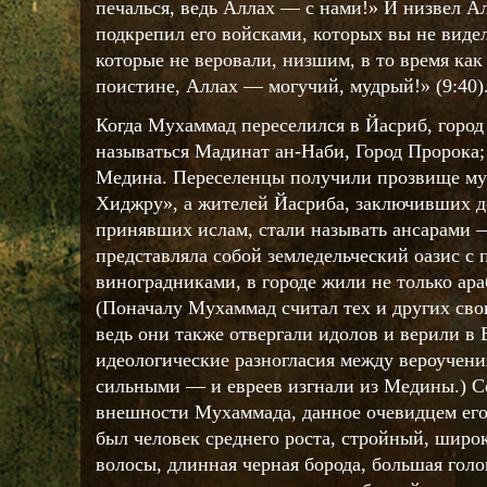
печалься, ведь Аллах — с нами!» И низвел А
подкрепил его войсками, которых вы не видел
которые не веровали, низшим, в то время ка
поистине, Аллах — могучий, мудрый!» (9:40)
Когда Мухаммад переселился в Йасриб, город
называться Мадинат ан-Наби, Город Пророка;
Медина. Переселенцы получили прозвище 
Хиджру», а жителей Йасриба, заключивших 
принявших ислам, стали называть ансарами
представляла собой земледельческий оазис с
виноградниками, в городе жили не только ара
(Поначалу Мухаммад считал тех и других с
ведь они также отвергали идолов и верили в 
идеологические разногласия между вероучен
сильными — и евреев изгнали из Медины.) С
внешности Мухаммада, данное очевидцем его
был человек среднего роста, стройный, широ
волосы, длинная черная борода, большая голо