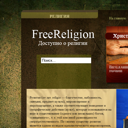
РЕЛИГИЯ
На главную
Доступно о религии
Иисус в ранн
традиции
Религия (от лат. religio — благочестие, набожность,
святыня, предмет культа), мировоззрение и
мироощущение, а также соответствующее поведение и
специфические действия (культ), которые основываются на
вере в существование (одного или нескольких) богов,
«священного», т. е. той или иной разновидности
сверхъестественного. По своему существу религия
является одним из видов идеалистического мировоззрения,