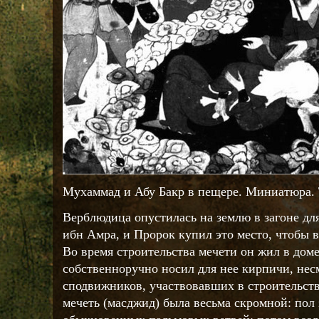
Мухаммад и Абу Бакр в пещере. Миниатюра. Т
Верблюдица опустилась на землю в загоне дл
ибн Амра, и Пророк купил это место, чтобы в
Во время строительства мечети он жил в дом
собственноручно носил для нее кирпичи, нес
сподвижников, участвовавших в строительств
мечеть (масджид) была весьма скромной: пол