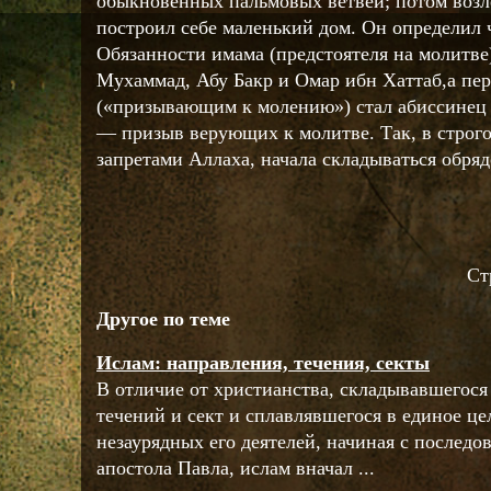
обыкновенных пальмовых ветвей; потом возл
построил себе маленький дом. Он определил 
Обязанности имама (предстоятеля на молитв
Мухаммад, Абу Бакр и Омар ибн Хаттаб,а пе
(«призывающим к молению») стал абиссинец
— призыв верующих к молитве. Так, в строго
запретами Аллаха, начала складываться обряд
Ст
Другое по теме
Ислам: направления, течения, секты
В отличие от христианства, складывавшегося
течений и сект и сплавлявшегося в единое ц
незаурядных его деятелей, начиная с последо
апостола Павла, ислам вначал ...