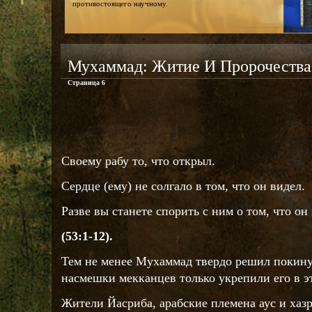
противостоящего научному.
Мухаммад: Житие И Пророчества
Страница 6
Своему рабу то, что открыл.
Сердце (ему) не солгало в том, что он видел.
Разве вы станете спорить с ним о том, что он
(53:1-12).
Тем не менее Мухаммад твердо решил покину
насмешки мекканцев только укрепили его в 
Жители Йасриба, арабские племена аус и хаз