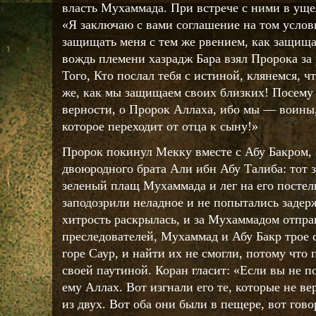
власть Мухаммада. При встрече с ними в уще
«Я заключаю с вами соглашение на том услови
защищать меня с тем же рвением, как защища
вождь племени хазрадж Бара взял Пророка за 
Того, Кто послал тебя с истиной, клянемся, ч
же, как мы защищаем своих близких! Посему
верности, о Пророк Аллаха, ибо мы — воины
которое переходит от отца к сыну!»
Пророк покинул Мекку вместе с Абу Бакром, 
двоюродного брата Али ибн Абу Талиба: тот з
зеленый плащ Мухаммада и лег на его постел
заподозрили неладное и не попытались задер
хитрость раскрылась, и за Мухаммадом отпра
преследователей, Мухаммад и Абу Бакр трое 
горе Саур, и найти их не смогли, потому что 
своей паутиной. Коран гласит: «Если вы не п
ему Аллах. Вот изгнали его те, которые не ве
из двух. Вот оба они были в пещере, вот гов